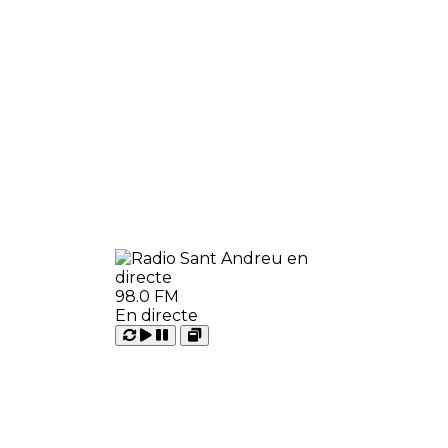
98.0 FM
En directe
Carregant
Reproduir
Open
Pausar