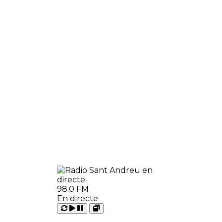
98.0 FM
En directe
Carregant
Reproduir
Open
Pausar