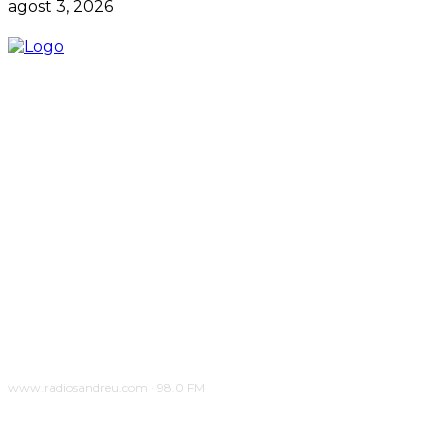
agost 3, 2026
www.radiosandreu.com · 98.0 FM