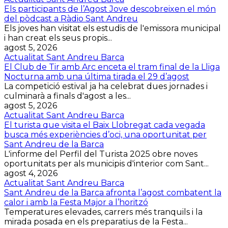
Els participants de l’Agost Jove descobreixen el món
del pòdcast a Ràdio Sant Andreu
Els joves han visitat els estudis de l'emissora municipal
i han creat els seus propis...
agost 5, 2026
Actualitat Sant Andreu Barca
El Club de Tir amb Arc enceta el tram final de la Lliga
Nocturna amb una última tirada el 29 d’agost
La competició estival ja ha celebrat dues jornades i
culminarà a finals d'agost a les...
agost 5, 2026
Actualitat Sant Andreu Barca
El turista que visita el Baix Llobregat cada vegada
busca més experiències d’oci, una oportunitat per
Sant Andreu de la Barca
L'informe del Perfil del Turista 2025 obre noves
oportunitats per als municipis d'interior com Sant...
agost 4, 2026
Actualitat Sant Andreu Barca
Sant Andreu de la Barca afronta l’agost combatent la
calor i amb la Festa Major a l’horitzó
Temperatures elevades, carrers més tranquils i la
mirada posada en els preparatius de la Festa...