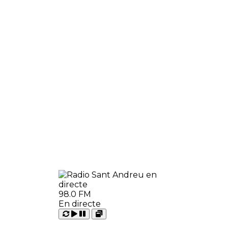
98.0 FM
En directe
Carregant
Reproduir
Open
Pausar