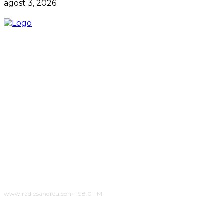
agost 3, 2026
www.radiosandreu.com · 98.0 FM