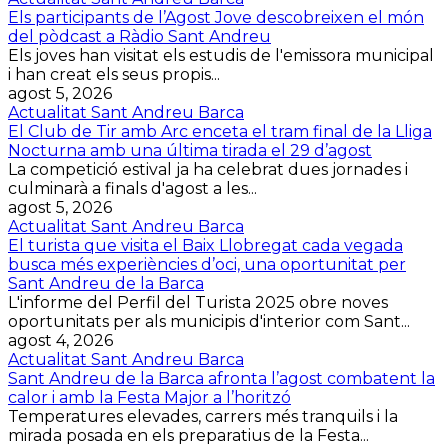
Els participants de l’Agost Jove descobreixen el món
del pòdcast a Ràdio Sant Andreu
Els joves han visitat els estudis de l'emissora municipal
i han creat els seus propis...
agost 5, 2026
Actualitat Sant Andreu Barca
El Club de Tir amb Arc enceta el tram final de la Lliga
Nocturna amb una última tirada el 29 d’agost
La competició estival ja ha celebrat dues jornades i
culminarà a finals d'agost a les...
agost 5, 2026
Actualitat Sant Andreu Barca
El turista que visita el Baix Llobregat cada vegada
busca més experiències d’oci, una oportunitat per
Sant Andreu de la Barca
L'informe del Perfil del Turista 2025 obre noves
oportunitats per als municipis d'interior com Sant...
agost 4, 2026
Actualitat Sant Andreu Barca
Sant Andreu de la Barca afronta l’agost combatent la
calor i amb la Festa Major a l’horitzó
Temperatures elevades, carrers més tranquils i la
mirada posada en els preparatius de la Festa...