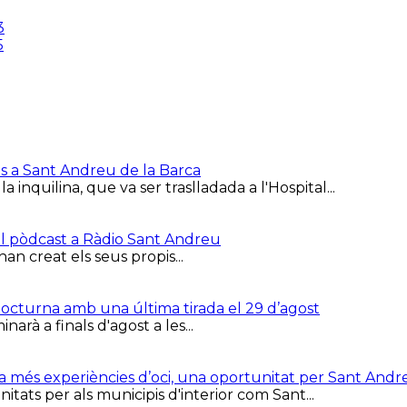
is a Sant Andreu de la Barca
inquilina, que va ser traslladada a l'Hospital...
el pòdcast a Ràdio Sant Andreu
han creat els seus propis...
 Nocturna amb una última tirada el 29 d’agost
arà a finals d'agost a les...
ca més experiències d’oci, una oportunitat per Sant Andr
tats per als municipis d'interior com Sant...