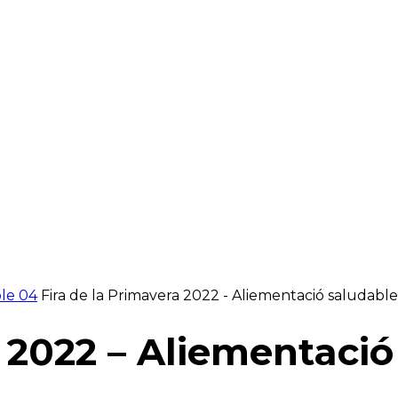
RAELLA
RÀDIO A LA CARTA
BUTLLETÍ DIGITAL
ble 04
Fira de la Primavera 2022 - Aliementació saludabl
a 2022 – Aliementaci