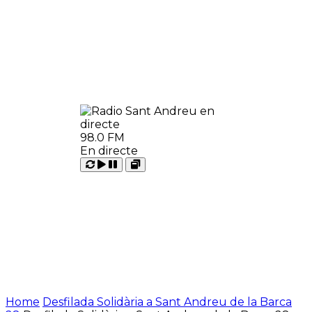
98.0 FM
En directe
Carregant
Reproduir
Open
Pausar
Home
Desfilada Solidària a Sant Andreu de la Barca