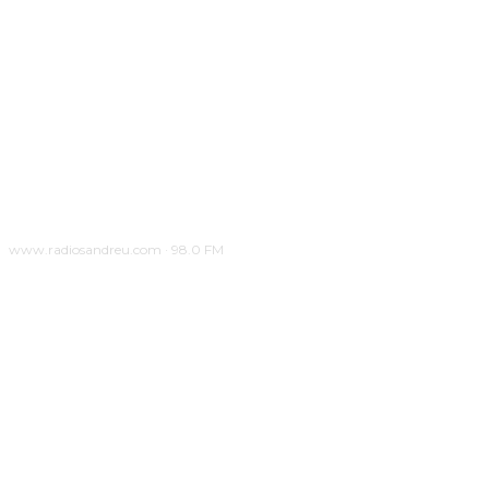
www.radiosandreu.com · 98.0 FM