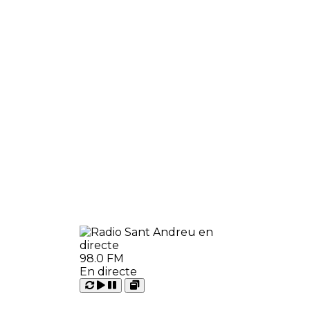
98.0 FM
En directe
Carregant
Reproduir
Open
Pausar