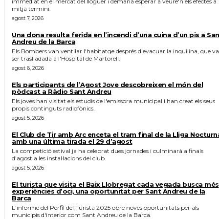
immediat en el mercat del lloguer i demana esperar a veure'n els efectes a
mitjà termini.
agost 7, 2026
Una dona resulta ferida en l’incendi d’una cuina d’un pis a Sa
Andreu de la Barca
Els Bombers van ventilar l'habitatge després d'evacuar la inquilina, que va
ser traslladada a l'Hospital de Martorell.
agost 6, 2026
Els participants de l’Agost Jove descobreixen el món del
pòdcast a Ràdio Sant Andreu
Els joves han visitat els estudis de l'emissora municipal i han creat els seus
propis continguts radiofònics.
agost 5, 2026
El Club de Tir amb Arc enceta el tram final de la Lliga Nocturn
amb una última tirada el 29 d’agost
La competició estival ja ha celebrat dues jornades i culminarà a finals
d'agost a les instal·lacions del club.
agost 5, 2026
El turista que visita el Baix Llobregat cada vegada busca més
experiències d’oci, una oportunitat per Sant Andreu de la
Barca
L'informe del Perfil del Turista 2025 obre noves oportunitats per als
municipis d'interior com Sant Andreu de la Barca.