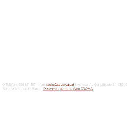
© Telèfon: 936 821 367 | Mail:
radio@sabarca.cat
| Adreça: Av Constitució 24, 08740
Sant Andreu de la Barca |
Desenvolupament Web CROMA