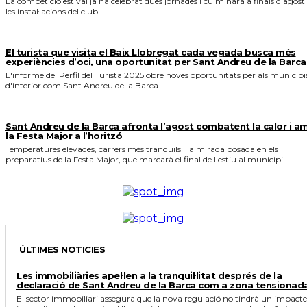
La competició estival ja ha celebrat dues jornades i culminarà a finals d'agost
les instal·lacions del club.
El turista que visita el Baix Llobregat cada vegada busca més
experiències d’oci, una oportunitat per Sant Andreu de la Barca
L'informe del Perfil del Turista 2025 obre noves oportunitats per als municipi
d'interior com Sant Andreu de la Barca.
Sant Andreu de la Barca afronta l’agost combatent la calor i a
la Festa Major a l’horitzó
Temperatures elevades, carrers més tranquils i la mirada posada en els
preparatius de la Festa Major, que marcarà el final de l'estiu al municipi.
ÚLTIMES NOTICIES
Les immobiliàries apel·len a la tranquil·litat després de la
declaració de Sant Andreu de la Barca com a zona tensionad
El sector immobiliari assegura que la nova regulació no tindrà un impacte