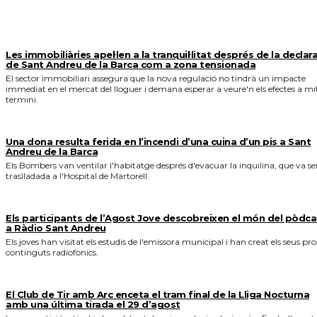
MÉS NOTICIES
Les immobiliàries apel·len a la tranquil·litat després de la declar
de Sant Andreu de la Barca com a zona tensionada
El sector immobiliari assegura que la nova regulació no tindrà un impacte
immediat en el mercat del lloguer i demana esperar a veure'n els efectes a mi
termini.
Una dona resulta ferida en l’incendi d’una cuina d’un pis a Sant
Andreu de la Barca
Els Bombers van ventilar l'habitatge després d'evacuar la inquilina, que va se
traslladada a l'Hospital de Martorell.
Els participants de l’Agost Jove descobreixen el món del pòdca
a Ràdio Sant Andreu
Els joves han visitat els estudis de l'emissora municipal i han creat els seus pro
continguts radiofònics.
El Club de Tir amb Arc enceta el tram final de la Lliga Nocturna
amb una última tirada el 29 d’agost