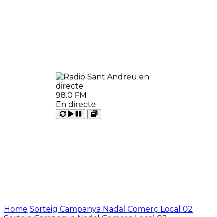
98.0 FM
En directe
Carregant
Reproduir
Open
Pausar
Home
Sorteig Campanya Nadal Comerç Local 02