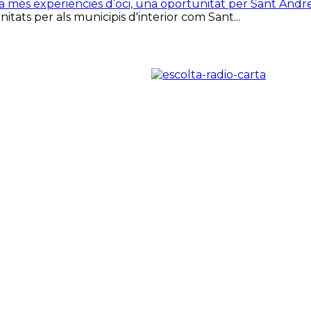
ca més experiències d’oci, una oportunitat per Sant Andr
tats per als municipis d'interior com Sant...