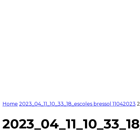
NOTÍCIES
PROGRAMACIÓ
INICI
G
Home
2023_04_11_10_33_18_escoles bressol 11042023
2
2023_04_11_10_33_18