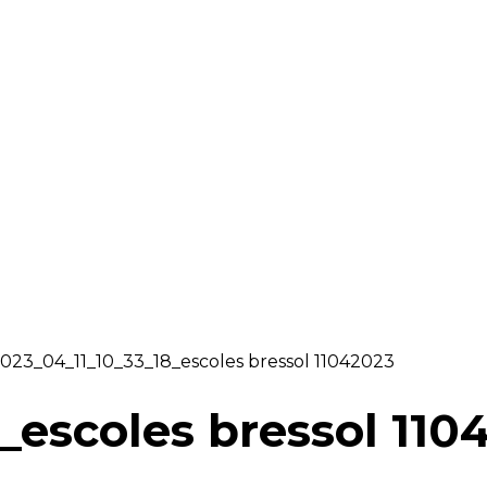
RAELLA
RÀDIO A LA CARTA
BUTLLETÍ DIGITAL
023_04_11_10_33_18_escoles bressol 11042023
_escoles bressol 110