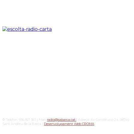
© Telèfon: 936 821 367 | Mail:
radio@sabarca.cat
| Adreça: Av Constitució 24, 08740
Sant Andreu de la Barca |
Desenvolupament Web CROMA