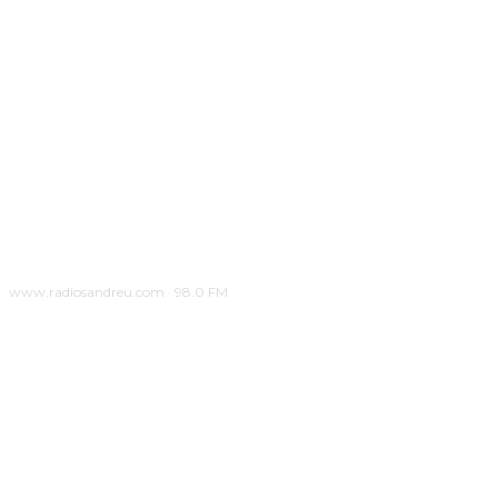
www.radiosandreu.com · 98.0 FM