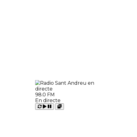
98.0 FM
En directe
Carregant
Reproduir
Open
Pausar