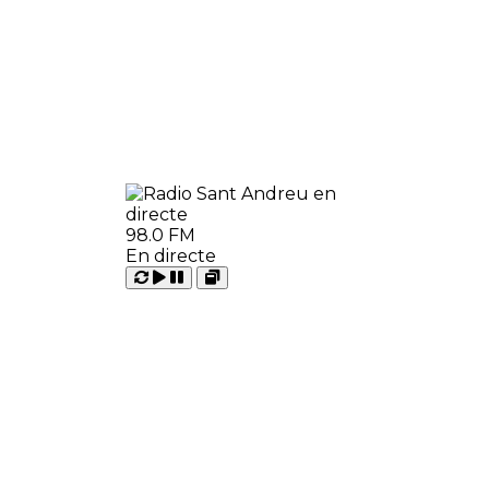
98.0 FM
En directe
Carregant
Reproduir
Open
Pausar