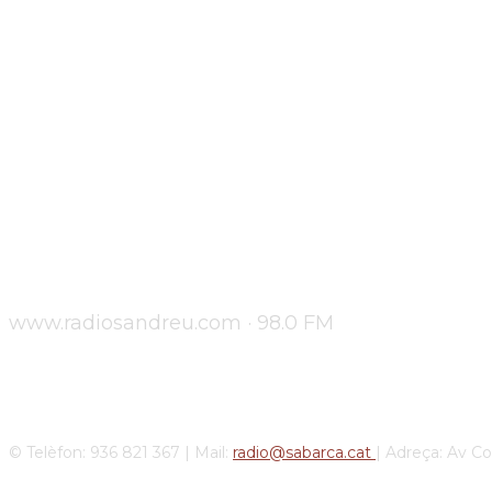
www.radiosandreu.com · 98.0 FM
© Telèfon: 936 821 367 | Mail:
radio@sabarca.cat
| Adreça: Av C