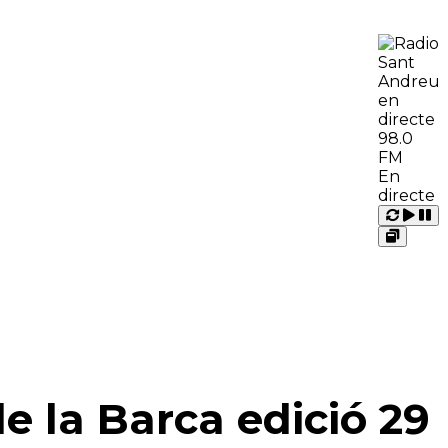
98.0
FM
En
directe
Carrega
Repr
Pausa
Open
MORE
QUI SOM
 RÀDIO
CONTACTE
e la Barca edició 29