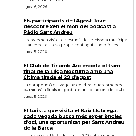
agost 6, 2026
Els participants de l’Agost Jove
descobreixen el món del pòdcast a
Ràdio Sant Andreu
Els joves han visitat els estudis de l'emissora municipal
i han creat els seus propis continguts radiofònics.
agost 5, 2026
El Club de Tir amb Arc enceta el tram
final de la Lliga Nocturna amb una
última tirada el 29 d’agost
La competició estival ja ha celebrat dues jornades i
culminarà a finals d'agost a les instal·lacions del club.
agost 5, 2026
El turista que visita el Baix Llobregat
cada vegada busca més experiències
d’oci, una oportunitat per Sant Andreu
de la Barca
L'informe del Perfil del Turista 2025 obre noves