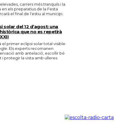
levades, carrers més tranquils i la
en els preparatius de la Festa
arà el final de l'estiu al municipi.
si solar del 12 d’agost: una
històrica que no es repetirà
 XXII
 el primer eclipsi solar total visible
egle. Els experts recomanen
bservació amb antelació, escollir bé
i protegir la vista amb ulleres
.