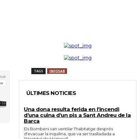
TAGS
INFOSAB
ÚLTIMES NOTICIES
Una dona resulta ferida en l’incendi
d’una cuina d’un pis a Sant Andreu de la
Barca
Els Bombers van ventilar l'habitatge després
d'evacuar la inquilina, que va ser traslladada a
l'Hospital de Martorell.