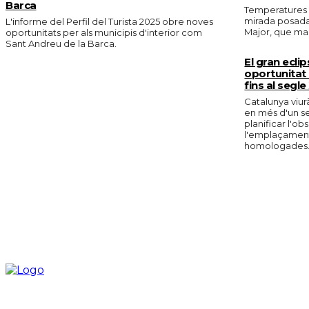
Barca
Temperatures e
mirada posada 
L'informe del Perfil del Turista 2025 obre noves
Major, que marc
oportunitats per als municipis d'interior com
Sant Andreu de la Barca.
El gran eclip
oportunitat 
fins al segle
Catalunya viurà
en més d'un s
planificar l'o
l'emplaçament 
homologades