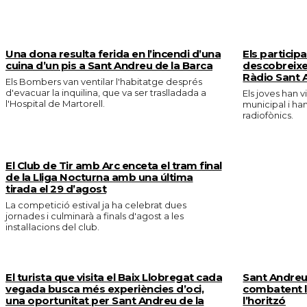
MÉS NOTICIES
Una dona resulta ferida en l’incendi d’una
Els particip
cuina d’un pis a Sant Andreu de la Barca
descobreixe
Ràdio Sant 
Els Bombers van ventilar l'habitatge després
d'evacuar la inquilina, que va ser traslladada a
Els joves han v
l'Hospital de Martorell.
municipal i ha
radiofònics.
El Club de Tir amb Arc enceta el tram final
de la Lliga Nocturna amb una última
tirada el 29 d’agost
La competició estival ja ha celebrat dues
jornades i culminarà a finals d'agost a les
instal·lacions del club.
El turista que visita el Baix Llobregat cada
Sant Andreu 
vegada busca més experiències d’oci,
combatent la
una oportunitat per Sant Andreu de la
l’horitzó