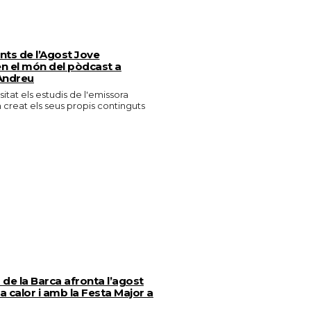
ants de l’Agost Jove
n el món del pòdcast a
Andreu
isitat els estudis de l'emissora
n creat els seus propis continguts
de la Barca afronta l’agost
 calor i amb la Festa Major a