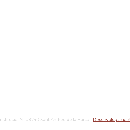
onstitució 24, 08740 Sant Andreu de la Barca |
Desenvolupame