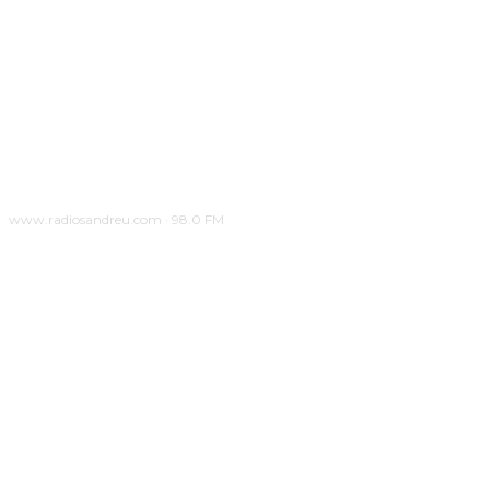
www.radiosandreu.com · 98.0 FM