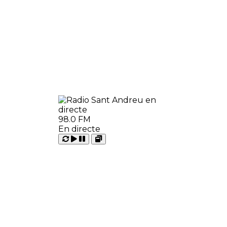
98.0 FM
En directe
Carregant
Reproduir
Open
Pausar