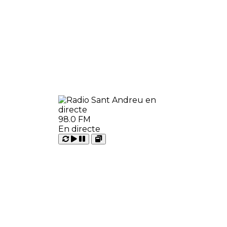
98.0 FM
En directe
Carregant
Reproduir
Open
Pausar