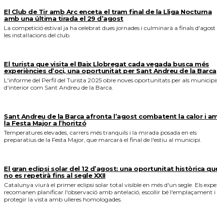
El Club de Tir amb Arc enceta el tram final de la Lliga Nocturna
amb una última tirada el 29 d’agost
La competició estival ja ha celebrat dues jornades i culminarà a finals d'agost
les instal·lacions del club.
El turista que visita el Baix Llobregat cada vegada busca més
experiències d’oci, una oportunitat per Sant Andreu de la Barca
L'informe del Perfil del Turista 2025 obre noves oportunitats per als municipi
d'interior com Sant Andreu de la Barca.
Sant Andreu de la Barca afronta l’agost combatent la calor i a
la Festa Major a l’horitzó
Temperatures elevades, carrers més tranquils i la mirada posada en els
preparatius de la Festa Major, que marcarà el final de l'estiu al municipi.
El gran eclipsi solar del 12 d’agost: una oportunitat històrica qu
no es repetirà fins al segle XXII
Catalunya viurà el primer eclipsi solar total visible en més d'un segle. Els expe
recomanen planificar l'observació amb antelació, escollir bé l'emplaçament i
protegir la vista amb ulleres homologades.