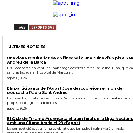
TAGS
ESPORTS SAB
ÚLTIMES NOTICIES
Una dona resulta ferida en l’incendi d’una cuina d’un pis a Sa
Andreu de la Barca
Els Bombers van ventilar l'habitatge després d'evacuar la inquilina, que va
ser traslladada a l'Hospital de Martorell.
agost 6, 2026
Els participants de l’Agost Jove descobreixen el món del
pòdcast a Ràdio Sant Andreu
Els joves han visitat els estudis de l'emissora municipal i han creat els seus
propis continguts radiofònics.
agost 5, 2026
El Club de Tir amb Arc enceta el tram final de la Lliga Nocturn
amb una última tirada el 29 d’agost
La competició estival ja ha celebrat dues jornades i culminarà a finals
d'agost a les instal·lacions del club.