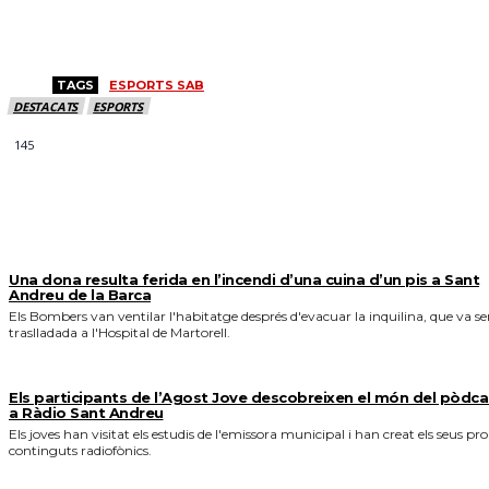
TAGS
ESPORTS SAB
DESTACATS
ESPORTS
145
MÉS NOTICIES
Una dona resulta ferida en l’incendi d’una cuina d’un pis a Sant
Andreu de la Barca
Els Bombers van ventilar l'habitatge després d'evacuar la inquilina, que va se
traslladada a l'Hospital de Martorell.
Els participants de l’Agost Jove descobreixen el món del pòdca
a Ràdio Sant Andreu
Els joves han visitat els estudis de l'emissora municipal i han creat els seus pro
continguts radiofònics.