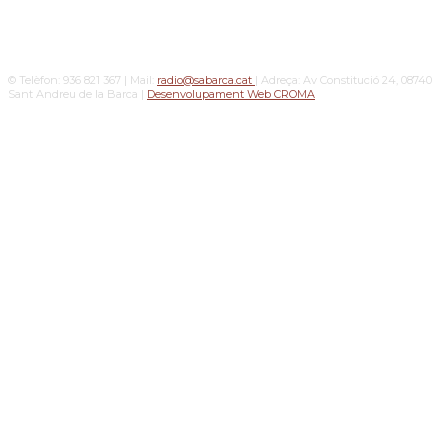
© Telèfon: 936 821 367 | Mail:
radio@sabarca.cat
| Adreça: Av Constitució 24, 08740
Sant Andreu de la Barca |
Desenvolupament Web CROMA