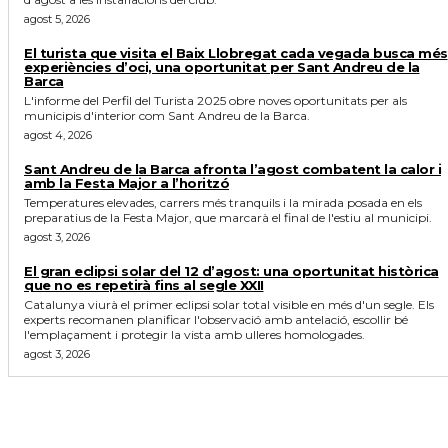
agost 5, 2026
El turista que visita el Baix Llobregat cada vegada busca més
experiències d’oci, una oportunitat per Sant Andreu de la
Barca
L'informe del Perfil del Turista 2025 obre noves oportunitats per als
municipis d'interior com Sant Andreu de la Barca.
agost 4, 2026
Sant Andreu de la Barca afronta l’agost combatent la calor i
amb la Festa Major a l’horitzó
Temperatures elevades, carrers més tranquils i la mirada posada en els
preparatius de la Festa Major, que marcarà el final de l'estiu al municipi.
agost 3, 2026
El gran eclipsi solar del 12 d’agost: una oportunitat històrica
que no es repetirà fins al segle XXII
Catalunya viurà el primer eclipsi solar total visible en més d'un segle. Els
experts recomanen planificar l'observació amb antelació, escollir bé
l'emplaçament i protegir la vista amb ulleres homologades.
agost 3, 2026