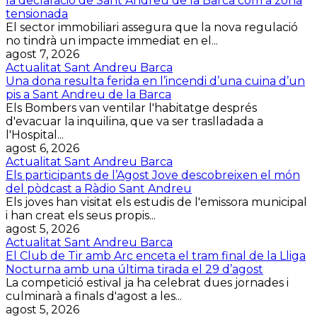
la declaració de Sant Andreu de la Barca com a zona
tensionada
El sector immobiliari assegura que la nova regulació
no tindrà un impacte immediat en el...
agost 7, 2026
Actualitat Sant Andreu Barca
Una dona resulta ferida en l’incendi d’una cuina d’un
pis a Sant Andreu de la Barca
Els Bombers van ventilar l'habitatge després
d'evacuar la inquilina, que va ser traslladada a
l'Hospital...
agost 6, 2026
Actualitat Sant Andreu Barca
Els participants de l’Agost Jove descobreixen el món
del pòdcast a Ràdio Sant Andreu
Els joves han visitat els estudis de l'emissora municipal
i han creat els seus propis...
agost 5, 2026
Actualitat Sant Andreu Barca
El Club de Tir amb Arc enceta el tram final de la Lliga
Nocturna amb una última tirada el 29 d’agost
La competició estival ja ha celebrat dues jornades i
culminarà a finals d'agost a les...
agost 5, 2026