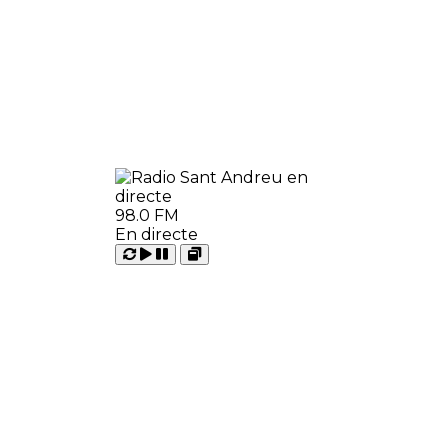
98.0 FM
En directe
Carregant
Reproduir
Open
Pausar