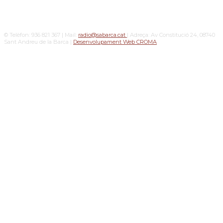
© Telèfon: 936 821 367 | Mail:
radio@sabarca.cat
| Adreça: Av Constitució 24, 08740
Sant Andreu de la Barca |
Desenvolupament Web CROMA