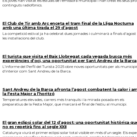
Els joves han visitat els estudis de l'emissora municipal i han creat els seus pro
continguts radiofònics.
El Club de Tir amb Arc enceta el tram final de la Lliga Nocturna
amb una última tirada el 29 d’agost
La competició estival ja ha celebrat dues jornades i culminarà a finals d'agost
les instal·lacions del club.
El turista que visita el Baix Llobregat cada vegada busca més
experiències d’oci, una oportunitat per Sant Andreu de la Barca
L'informe del Perfil del Turista 2025 obre noves oportunitats per als municipi
d'interior com Sant Andreu de la Barca.
Sant Andreu de la Barca afronta l’agost combatent la calor i a
la Festa Major a l’horitzó
Temperatures elevades, carrers més tranquils i la mirada posada en els
preparatius de la Festa Major, que marcarà el final de l'estiu al municipi.
El gran eclipsi solar del 12 d’agost: una oportunitat històrica qu
no es repetirà fins al segle XXII
Catalunya viurà el primer eclipsi solar total visible en més d'un segle. Els expe