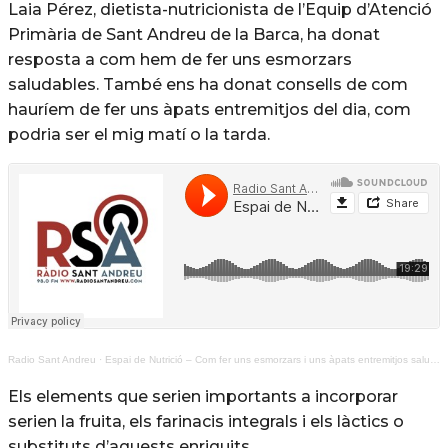
Laia Pérez, dietista-nutricionista de l’Equip d’Atenció
Primària de Sant Andreu de la Barca, ha donat
resposta a com hem de fer uns esmorzars
saludables. També ens ha donat consells de com
hauríem de fer uns àpats entremitjos del dia, com
podria ser el mig matí o la tarda.
Radio Sant Andreu
·
Espai de Nutrició – Com fer uns esmorzars i uns àpats entremitjos saludables
Els elements que serien importants a incorporar
serien la fruita, els farinacis integrals i els làctics o
substituts d’aquests enriquits.