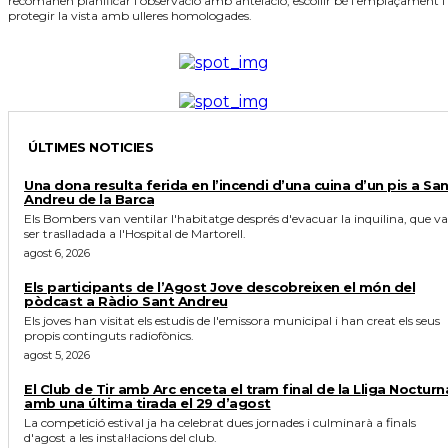
recomanen planificar l'observació amb antelació, escollir bé l'emplaçament i
protegir la vista amb ulleres homologades.
ÚLTIMES NOTICIES
Una dona resulta ferida en l’incendi d’una cuina d’un pis a Sa
Andreu de la Barca
Els Bombers van ventilar l'habitatge després d'evacuar la inquilina, que va
ser traslladada a l'Hospital de Martorell.
agost 6, 2026
Els participants de l’Agost Jove descobreixen el món del
pòdcast a Ràdio Sant Andreu
Els joves han visitat els estudis de l'emissora municipal i han creat els seus
propis continguts radiofònics.
agost 5, 2026
El Club de Tir amb Arc enceta el tram final de la Lliga Nocturn
amb una última tirada el 29 d’agost
La competició estival ja ha celebrat dues jornades i culminarà a finals
d'agost a les instal·lacions del club.