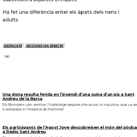
Ha fet una diferència enter els àpats dels nens i
adults.
DESTACATS
SECCIONS VIA DIRECTA
140
MÉS NOTICIES
Una dona resulta ferida en l’incendi d’una cuina d’un pis a Sant
Andreu de la Barca
Els Bombers van ventilar l'habitatge després d'evacuar la inquilina, que va se
traslladada a l'Hospital de Martorell.
Els participants de l’Agost Jove descobreixen el món del pòdca
a Ràdio Sant Andreu