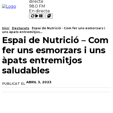
98.0 FM
En directe
Carregant
Reproduir
Open
Pausar
Inici
Destacats
Espai de Nutrició - Com fer uns esmorzars i
uns àpats entremitjos...
Espai de Nutrició – Com
fer uns esmorzars i uns
àpats entremitjos
saludables
ABRIL 3, 2023
PUBLICAT EL