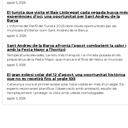
agost 5, 2026
El turista que visita el Baix Llobregat cada vegada busca més
experiències d’oci, una oportunitat per Sant Andreu de la
Barca
L'informe del Perfil del Turista 2025 obre noves oportunitats per als
municipis d'interior com Sant Andreu de la Barca.
agost 4, 2026
Sant Andreu de la Barca afronta l’agost combatent la calor i
amb la Festa Major a l’horitzó
Temperatures elevades, carrers més tranquils i la mirada posada en els
preparatius de la Festa Major, que marcarà el final de l'estiu al municipi.
agost 3, 2026
El gran eclipsi solar del 12 d’agost: una oportunitat històrica
que no es repetirà fins al segle XXII
Catalunya viurà el primer eclipsi solar total visible en més d'un segle. Els
experts recomanen planificar l'observació amb antelació, escollir bé
l'emplaçament i protegir la vista amb ulleres homologades.
agost 3, 2026