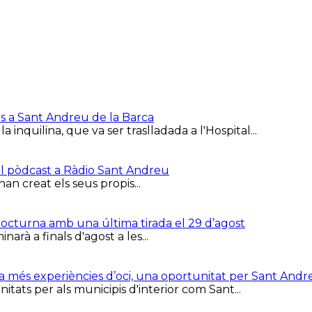
is a Sant Andreu de la Barca
inquilina, que va ser traslladada a l'Hospital...
el pòdcast a Ràdio Sant Andreu
han creat els seus propis...
 Nocturna amb una última tirada el 29 d’agost
arà a finals d'agost a les...
ca més experiències d’oci, una oportunitat per Sant Andr
tats per als municipis d'interior com Sant...