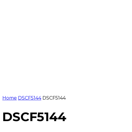
NOTÍCIES
PROGRAMACIÓ
INICI
G
Home
DSCF5144
DSCF5144
DSCF5144