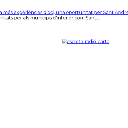
ca més experiències d’oci, una oportunitat per Sant Andr
tats per als municipis d'interior com Sant...