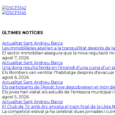
ÚLTIMES NOTÍCIES
Actualitat Sant Andreu Barca
Les immobiliàries apel·len a la tranquil·litat després d
El sector immobiliari assegura que la nova regulació no
agost 7, 2026
Actualitat Sant Andreu Barca
Una dona resulta ferida en l’incendi d’una cuina d’un p
Els Bombers van ventilar l'habitatge després d'evacuar la 
agost 6, 2026
Actualitat Sant Andreu Barca
Els participants de l’Agost Jove descobreixen el món d
Els joves han visitat els estudis de l'emissora municipal i 
agost 5, 2026
Actualitat Sant Andreu Barca
El Club de Tir amb Arc enceta el tram final de la Lliga
La competició estival ja ha celebrat dues jornades i culmin