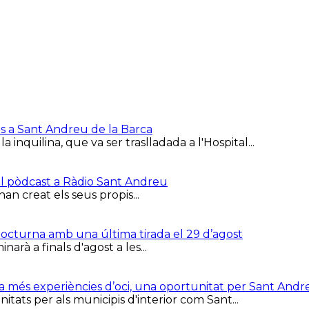
is a Sant Andreu de la Barca
inquilina, que va ser traslladada a l'Hospital...
el pòdcast a Ràdio Sant Andreu
han creat els seus propis...
 Nocturna amb una última tirada el 29 d’agost
arà a finals d'agost a les...
ca més experiències d’oci, una oportunitat per Sant Andr
tats per als municipis d'interior com Sant...