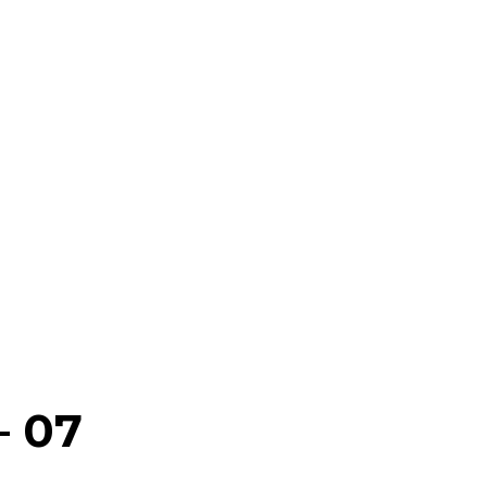
RAELLA
RÀDIO A LA CARTA
BUTLLETÍ DIGITAL
– 07