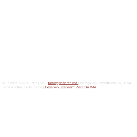
© Telèfon: 936 821 367 | Mail:
radio@sabarca.cat
| Adreça: Av Constitució 24, 08740
Sant Andreu de la Barca |
Desenvolupament Web CROMA