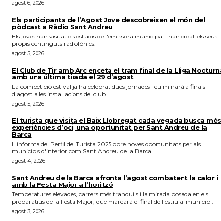
agost 6, 2026
Els participants de l’Agost Jove descobreixen el món del
pòdcast a Ràdio Sant Andreu
Els joves han visitat els estudis de l'emissora municipal i han creat els seus
propis continguts radiofònics.
agost 5, 2026
El Club de Tir amb Arc enceta el tram final de la Lliga Nocturn
amb una última tirada el 29 d’agost
La competició estival ja ha celebrat dues jornades i culminarà a finals
d'agost a les instal·lacions del club.
agost 5, 2026
El turista que visita el Baix Llobregat cada vegada busca més
experiències d’oci, una oportunitat per Sant Andreu de la
Barca
L'informe del Perfil del Turista 2025 obre noves oportunitats per als
municipis d'interior com Sant Andreu de la Barca.
agost 4, 2026
Sant Andreu de la Barca afronta l’agost combatent la calor i
amb la Festa Major a l’horitzó
Temperatures elevades, carrers més tranquils i la mirada posada en els
preparatius de la Festa Major, que marcarà el final de l'estiu al municipi.
agost 3, 2026