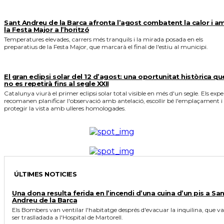
Sant Andreu de la Barca afronta l’agost combatent la calor i a
la Festa Major a l’horitzó
Temperatures elevades, carrers més tranquils i la mirada posada en els
preparatius de la Festa Major, que marcarà el final de l'estiu al municipi.
El gran eclipsi solar del 12 d’agost: una oportunitat històrica qu
no es repetirà fins al segle XXII
Catalunya viurà el primer eclipsi solar total visible en més d'un segle. Els expe
recomanen planificar l'observació amb antelació, escollir bé l'emplaçament i
protegir la vista amb ulleres homologades.
ÚLTIMES NOTICIES
Una dona resulta ferida en l’incendi d’una cuina d’un pis a Sa
Andreu de la Barca
Els Bombers van ventilar l'habitatge després d'evacuar la inquilina, que va
ser traslladada a l'Hospital de Martorell.