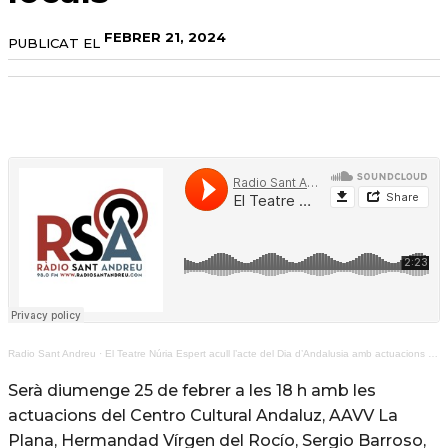
FEBRER 21, 2024
PUBLICAT EL
Radio Sant Andreu
·
El Teatre Núria Espert acull l’acte del Dia d’Andalusia amb actuacions d’entitats i artistes locals
Serà diumenge 25 de febrer a les 18 h amb les
actuacions del Centro Cultural Andaluz, AAVV La
Plana, Hermandad Vírgen del Rocío, Sergio Barroso,