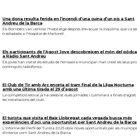
MÉS NOTICIES
Una dona resulta ferida en l’incendi d’una cuina d’un pis a Sant
Andreu de la Barca
Els Bombers van ventilar l'habitatge després d'evacuar la inquilina, que va se
traslladada a l'Hospital de Martorell.
Els participants de l’Agost Jove descobreixen el món del pòdca
a Ràdio Sant Andreu
Els joves han visitat els estudis de l'emissora municipal i han creat els seus pro
continguts radiofònics.
El Club de Tir amb Arc enceta el tram final de la Lliga Nocturna
amb una última tirada el 29 d’agost
La competició estival ja ha celebrat dues jornades i culminarà a finals d'agost
les instal·lacions del club.
El turista que visita el Baix Llobregat cada vegada busca més
experiències d’oci, una oportunitat per Sant Andreu de la Barca
L'informe del Perfil del Turista 2025 obre noves oportunitats per als municipi
d'interior com Sant Andreu de la Barca.