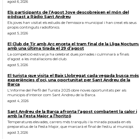
agost 6, 2026
Els participants de l’Agost Jove descobreixen el món del
pòdcast a Ràdio Sant Andreu
Els joves han visitat els estudis de l'emissora municipal i han creat els seus
propis continguts radiofònics.
agost 5, 2026
El Club de Tir amb Arc enceta el tram final de la Lliga Nocturn
amb una última tirada el 29 d’agost
La competició estival ja ha celebrat dues jornades i culminarà a finals
d'agost a les instal·lacions del club.
agost 5, 2026
El turista que visita el Baix Llobregat cada vegada busca més
experiències d’oci, una oportunitat per Sant Andreu de la
Barca
L'informe del Perfil del Turista 2025 obre noves oportunitats per als
municipis d'interior com Sant Andreu de la Barca.
agost 4, 2026
Sant Andreu de la Barca afronta l’agost combatent la calor i
amb la Festa Major a l’horitzó
Temperatures elevades, carrers més tranquils i la mirada posada en els
preparatius de la Festa Major, que marcarà el final de l'estiu al municipi.
agost 3, 2026