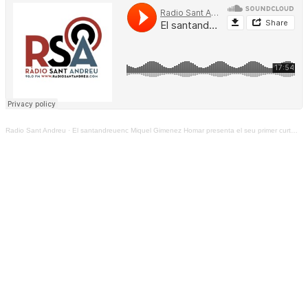
Radio Sant Andreu
·
El santandreuenc Miquel Gimenez Homar presenta el seu primer curtmetratge al Teatre Núria Espert