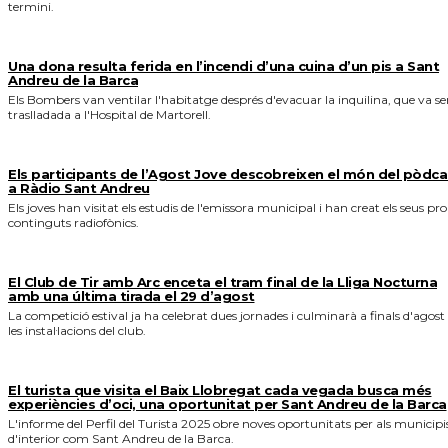
termini.
Una dona resulta ferida en l’incendi d’una cuina d’un pis a Sant
Andreu de la Barca
Els Bombers van ventilar l'habitatge després d'evacuar la inquilina, que va se
traslladada a l'Hospital de Martorell.
Els participants de l’Agost Jove descobreixen el món del pòdca
a Ràdio Sant Andreu
Els joves han visitat els estudis de l'emissora municipal i han creat els seus pro
continguts radiofònics.
El Club de Tir amb Arc enceta el tram final de la Lliga Nocturna
amb una última tirada el 29 d’agost
La competició estival ja ha celebrat dues jornades i culminarà a finals d'agost
les instal·lacions del club.
El turista que visita el Baix Llobregat cada vegada busca més
experiències d’oci, una oportunitat per Sant Andreu de la Barca
L'informe del Perfil del Turista 2025 obre noves oportunitats per als municipi
d'interior com Sant Andreu de la Barca.