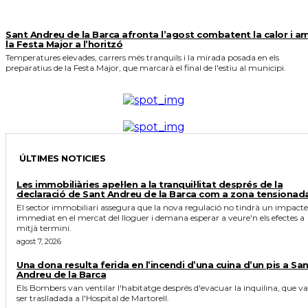
Sant Andreu de la Barca afronta l’agost combatent la calor i a
la Festa Major a l’horitzó
Temperatures elevades, carrers més tranquils i la mirada posada en els
preparatius de la Festa Major, que marcarà el final de l'estiu al municipi.
ÚLTIMES NOTICIES
Les immobiliàries apel·len a la tranquil·litat després de la
declaració de Sant Andreu de la Barca com a zona tensionad
El sector immobiliari assegura que la nova regulació no tindrà un impacte
immediat en el mercat del lloguer i demana esperar a veure'n els efectes a
mitjà termini.
agost 7, 2026
Una dona resulta ferida en l’incendi d’una cuina d’un pis a Sa
Andreu de la Barca
Els Bombers van ventilar l'habitatge després d'evacuar la inquilina, que va
ser traslladada a l'Hospital de Martorell.