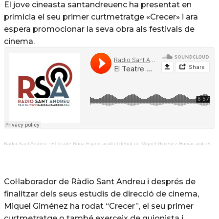
El jove cineasta santandreuenc ha presentat en
prímicia el seu primer curtmetratge «Crecer» i ara
espera promocionar la seva obra als festivals de
cinema.
Radio Sant Andreu
·
El Teatre Núria Espert acull el debut de Miquel Gimenez Homar amb el curtmetratge «Crecer»
Col·laborador de Ràdio Sant Andreu i després de
finalitzar dels seus estudis de direcció de cinema,
Miquel Giménez ha rodat “Crecer”, el seu primer
curtmetratge o també exerceix de guionista i