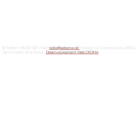
© Telèfon: 936 821 367 | Mail:
radio@sabarca.cat
| Adreça: Av Constitució 24, 08740
Sant Andreu de la Barca |
Desenvolupament Web CROMA