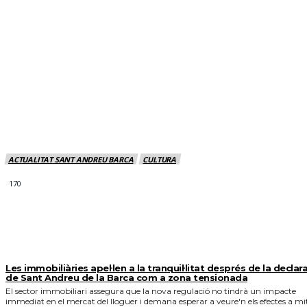
ACTUALITAT SANT ANDREU BARCA
CULTURA
170
MÉS NOTICIES
Les immobiliàries apel·len a la tranquil·litat després de la declar
de Sant Andreu de la Barca com a zona tensionada
El sector immobiliari assegura que la nova regulació no tindrà un impacte
immediat en el mercat del lloguer i demana esperar a veure'n els efectes a mi