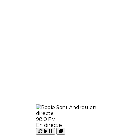
98.0 FM
En directe
Carregant
Reproduir
Open
Pausar