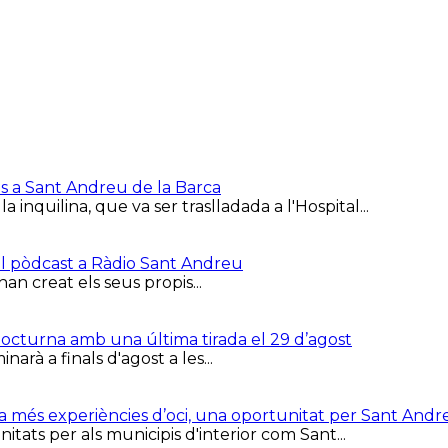
is a Sant Andreu de la Barca
inquilina, que va ser traslladada a l'Hospital...
el pòdcast a Ràdio Sant Andreu
han creat els seus propis...
 Nocturna amb una última tirada el 29 d’agost
arà a finals d'agost a les...
ca més experiències d’oci, una oportunitat per Sant Andr
tats per als municipis d'interior com Sant...