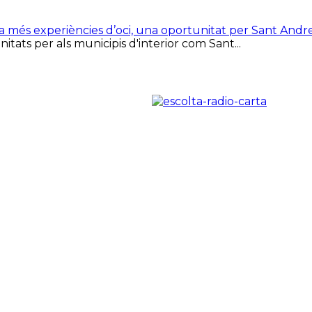
ca més experiències d’oci, una oportunitat per Sant Andr
tats per als municipis d'interior com Sant...