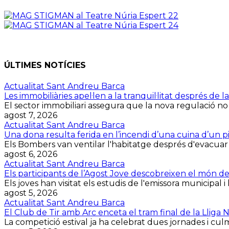
ÚLTIMES NOTÍCIES
Actualitat Sant Andreu Barca
Les immobiliàries apel·len a la tranquil·litat després d
El sector immobiliari assegura que la nova regulació no
agost 7, 2026
Actualitat Sant Andreu Barca
Una dona resulta ferida en l’incendi d’una cuina d’un p
Els Bombers van ventilar l'habitatge després d'evacuar la 
agost 6, 2026
Actualitat Sant Andreu Barca
Els participants de l’Agost Jove descobreixen el món d
Els joves han visitat els estudis de l'emissora municipal i 
agost 5, 2026
Actualitat Sant Andreu Barca
El Club de Tir amb Arc enceta el tram final de la Lliga
La competició estival ja ha celebrat dues jornades i culmin