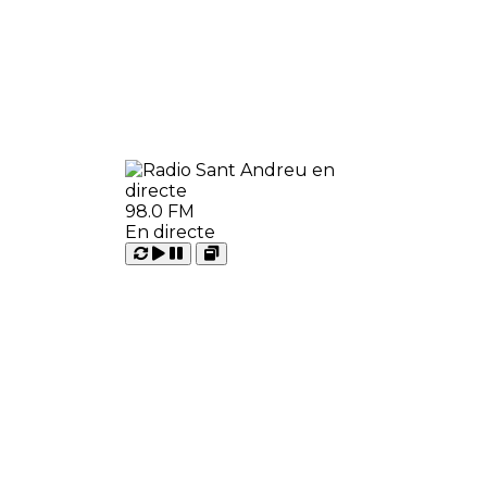
98.0 FM
En directe
Carregant
Reproduir
Open
Pausar