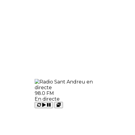
98.0 FM
En directe
Carregant
Reproduir
Open
Pausar