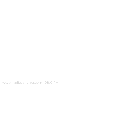
www.radiosandreu.com · 98.0 FM