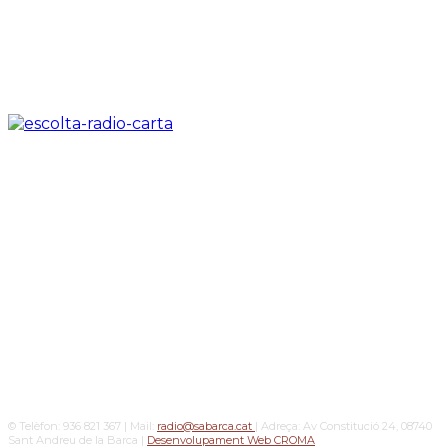
© Telèfon: 936 821 367 | Mail:
radio@sabarca.cat
| Adreça: Av Constitució 24, 08740
Sant Andreu de la Barca |
Desenvolupament Web CROMA