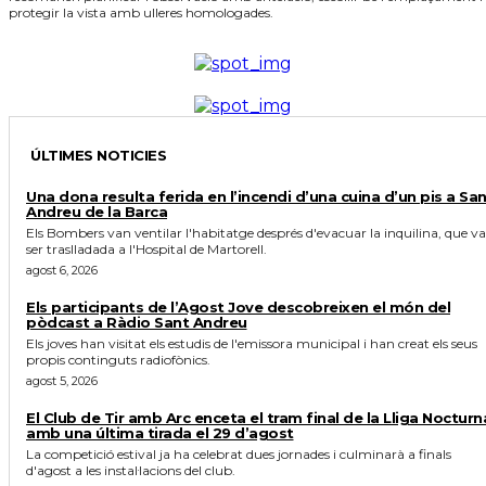
protegir la vista amb ulleres homologades.
ÚLTIMES NOTICIES
Una dona resulta ferida en l’incendi d’una cuina d’un pis a Sa
Andreu de la Barca
Els Bombers van ventilar l'habitatge després d'evacuar la inquilina, que va
ser traslladada a l'Hospital de Martorell.
agost 6, 2026
Els participants de l’Agost Jove descobreixen el món del
pòdcast a Ràdio Sant Andreu
Els joves han visitat els estudis de l'emissora municipal i han creat els seus
propis continguts radiofònics.
agost 5, 2026
El Club de Tir amb Arc enceta el tram final de la Lliga Nocturn
amb una última tirada el 29 d’agost
La competició estival ja ha celebrat dues jornades i culminarà a finals
d'agost a les instal·lacions del club.