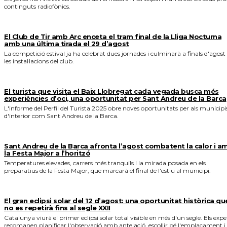
continguts radiofònics.
El Club de Tir amb Arc enceta el tram final de la Lliga Nocturna
amb una última tirada el 29 d’agost
La competició estival ja ha celebrat dues jornades i culminarà a finals d'agost
les instal·lacions del club.
El turista que visita el Baix Llobregat cada vegada busca més
experiències d’oci, una oportunitat per Sant Andreu de la Barca
L'informe del Perfil del Turista 2025 obre noves oportunitats per als municipi
d'interior com Sant Andreu de la Barca.
Sant Andreu de la Barca afronta l’agost combatent la calor i a
la Festa Major a l’horitzó
Temperatures elevades, carrers més tranquils i la mirada posada en els
preparatius de la Festa Major, que marcarà el final de l'estiu al municipi.
El gran eclipsi solar del 12 d’agost: una oportunitat històrica qu
no es repetirà fins al segle XXII
Catalunya viurà el primer eclipsi solar total visible en més d'un segle. Els expe
recomanen planificar l'observació amb antelació, escollir bé l'emplaçament i