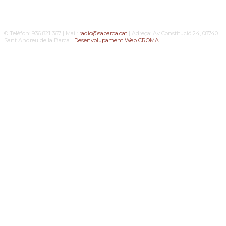
© Telèfon: 936 821 367 | Mail:
radio@sabarca.cat
| Adreça: Av Constitució 24, 08740
Sant Andreu de la Barca |
Desenvolupament Web CROMA