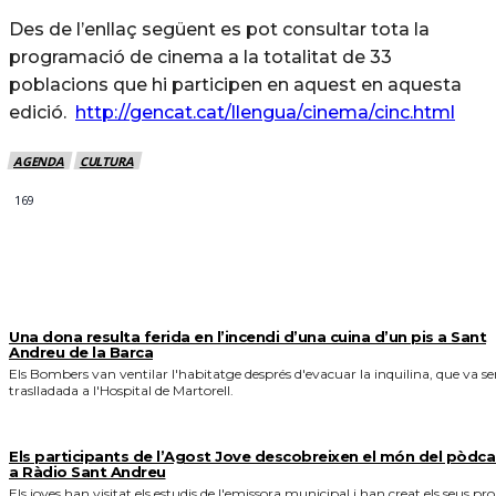
Des de l’enllaç següent es pot consultar tota la
programació de cinema a la totalitat de 33
poblacions que hi participen en aquest en aquesta
edició.
http://gencat.cat/llengua/cinema/cinc.html
AGENDA
CULTURA
169
MÉS NOTICIES
Una dona resulta ferida en l’incendi d’una cuina d’un pis a Sant
Andreu de la Barca
Els Bombers van ventilar l'habitatge després d'evacuar la inquilina, que va se
traslladada a l'Hospital de Martorell.
Els participants de l’Agost Jove descobreixen el món del pòdca
a Ràdio Sant Andreu
Els joves han visitat els estudis de l'emissora municipal i han creat els seus pro