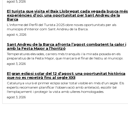
agost 5, 2026
El turista que visita el Baix Llobregat cada vegada busca més
experiències d’oci, una oportunitat per Sant Andreu de la
Barca
L'informe del Perfil del Turista 2025 obre noves oportunitats per als
municipis d'interior com Sant Andreu de la Barca.
agost 4, 2026
Sant Andreu de la Barca afronta l’agost combatent la calor i
amb la Festa Major a l’horitzó
Temperatures elevades, carrers més tranquils i la mirada posada en els
preparatius de la Festa Major, que marcarà el final de l'estiu al municipi.
agost 3, 2026
El gran eclipsi solar del 12 d’agost: una oportunitat històrica
que no es repetirà fins al segle XXII
Catalunya viurà el primer eclipsi solar total visible en més d'un segle. Els
experts recomanen planificar l'observació amb antelació, escollir bé
l'emplaçament i protegir la vista amb ulleres homologades.
agost 3, 2026