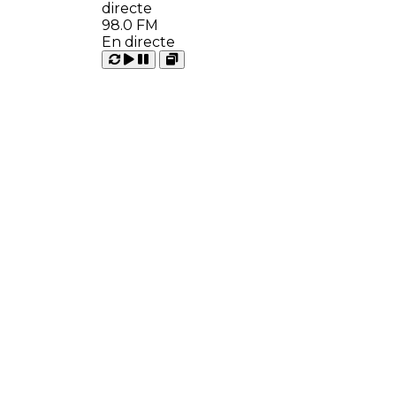
98.0 FM
En directe
Carregant
Reproduir
Open
Pausar