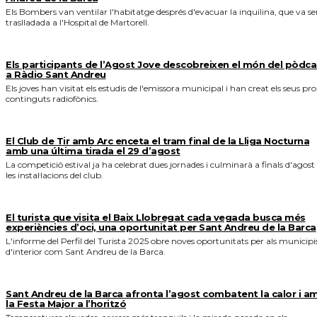
Els Bombers van ventilar l'habitatge després d'evacuar la inquilina, que va se
traslladada a l'Hospital de Martorell.
Els participants de l’Agost Jove descobreixen el món del pòdca
a Ràdio Sant Andreu
Els joves han visitat els estudis de l'emissora municipal i han creat els seus pro
continguts radiofònics.
El Club de Tir amb Arc enceta el tram final de la Lliga Nocturna
amb una última tirada el 29 d’agost
La competició estival ja ha celebrat dues jornades i culminarà a finals d'agost
les instal·lacions del club.
El turista que visita el Baix Llobregat cada vegada busca més
experiències d’oci, una oportunitat per Sant Andreu de la Barca
L'informe del Perfil del Turista 2025 obre noves oportunitats per als municipi
d'interior com Sant Andreu de la Barca.
Sant Andreu de la Barca afronta l’agost combatent la calor i a
la Festa Major a l’horitzó