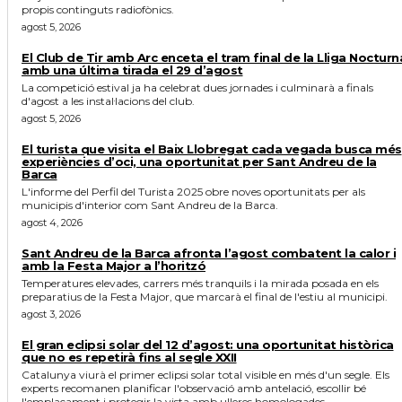
propis continguts radiofònics.
agost 5, 2026
El Club de Tir amb Arc enceta el tram final de la Lliga Nocturn
amb una última tirada el 29 d’agost
La competició estival ja ha celebrat dues jornades i culminarà a finals
d'agost a les instal·lacions del club.
agost 5, 2026
El turista que visita el Baix Llobregat cada vegada busca més
experiències d’oci, una oportunitat per Sant Andreu de la
Barca
L'informe del Perfil del Turista 2025 obre noves oportunitats per als
municipis d'interior com Sant Andreu de la Barca.
agost 4, 2026
Sant Andreu de la Barca afronta l’agost combatent la calor i
amb la Festa Major a l’horitzó
Temperatures elevades, carrers més tranquils i la mirada posada en els
preparatius de la Festa Major, que marcarà el final de l'estiu al municipi.
agost 3, 2026
El gran eclipsi solar del 12 d’agost: una oportunitat històrica
que no es repetirà fins al segle XXII
Catalunya viurà el primer eclipsi solar total visible en més d'un segle. Els
experts recomanen planificar l'observació amb antelació, escollir bé
l'emplaçament i protegir la vista amb ulleres homologades.