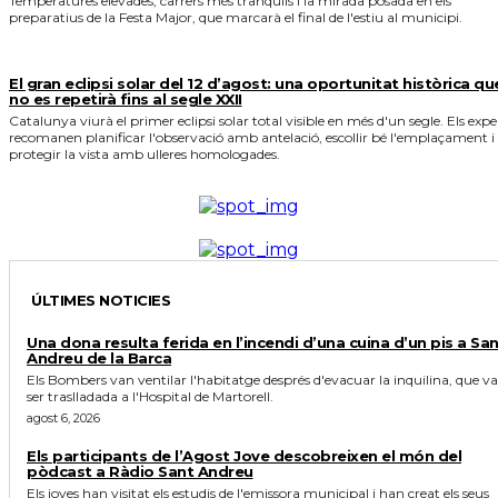
Temperatures elevades, carrers més tranquils i la mirada posada en els
preparatius de la Festa Major, que marcarà el final de l'estiu al municipi.
El gran eclipsi solar del 12 d’agost: una oportunitat històrica qu
no es repetirà fins al segle XXII
Catalunya viurà el primer eclipsi solar total visible en més d'un segle. Els expe
recomanen planificar l'observació amb antelació, escollir bé l'emplaçament i
protegir la vista amb ulleres homologades.
ÚLTIMES NOTICIES
Una dona resulta ferida en l’incendi d’una cuina d’un pis a Sa
Andreu de la Barca
Els Bombers van ventilar l'habitatge després d'evacuar la inquilina, que va
ser traslladada a l'Hospital de Martorell.
agost 6, 2026
Els participants de l’Agost Jove descobreixen el món del
pòdcast a Ràdio Sant Andreu
Els joves han visitat els estudis de l'emissora municipal i han creat els seus