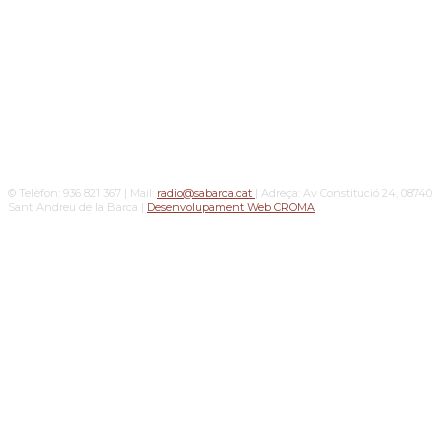
© Telèfon: 936 821 367 | Mail:
radio@sabarca.cat
| Adreça: Av Constitució 24, 08740
Sant Andreu de la Barca |
Desenvolupament Web CROMA