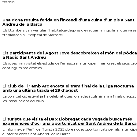
termini.
Una dona resulta ferida en l’incendi d’una cuina d’un pis a Sant
Andreu de la Barca
Els Bombers van ventilar l'habitatge després d'evacuar la inquilina, que va se
traslladada a l'Hospital de Martorell.
Els participants de l’Agost Jove descobreixen el món del pòdca
a Ràdio Sant Andreu
Els joves han visitat els estudis de l'emissora municipal i han creat els seus pro
continguts radiofònics.
El Club de Tir amb Arc enceta el tram final de la Lliga Nocturna
amb una última tirada el 29 d’agost
La competició estival ja ha celebrat dues jornades i culminarà a finals d'agost
les instal·lacions del club.
El turista que visita el Baix Llobregat cada vegada busca més
experiències d’oci, una oportunitat per Sant Andreu de la Barca
L'informe del Perfil del Turista 2025 obre noves oportunitats per als municipi
d'interior com Sant Andreu de la Barca.