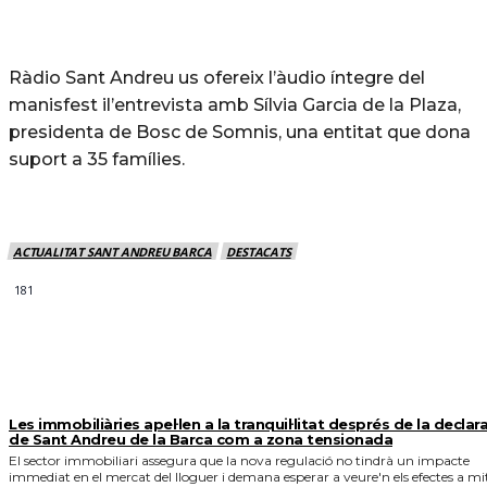
Ràdio Sant Andreu us ofereix l’àudio íntegre del
manisfest il’entrevista amb Sílvia Garcia de la Plaza,
presidenta de Bosc de Somnis, una entitat que dona
suport a 35 famílies.
ACTUALITAT SANT ANDREU BARCA
DESTACATS
181
MÉS NOTICIES
Les immobiliàries apel·len a la tranquil·litat després de la declar
de Sant Andreu de la Barca com a zona tensionada
El sector immobiliari assegura que la nova regulació no tindrà un impacte
immediat en el mercat del lloguer i demana esperar a veure'n els efectes a mi