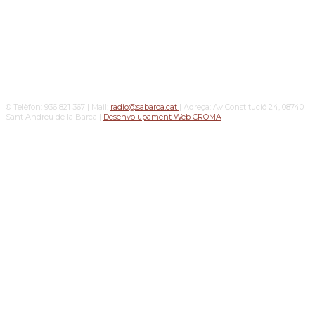
© Telèfon: 936 821 367 | Mail:
radio@sabarca.cat
| Adreça: Av Constitució 24, 08740
Sant Andreu de la Barca |
Desenvolupament Web CROMA