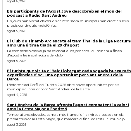
agost 6, 2026
Els participants de l’Agost Jove descobreixen el món del
pòdcast a Ràdio Sant Andreu
Els joves han visitat els estudis de l'emissora municipal i han creat els seus
propis continguts radiofònics.
agost 5, 2026
El Club de Tir amb Arc enceta el tram final de la Lliga Nocturn
amb una última tirada el 29 d’agost
La competició estival ja ha celebrat dues jornades i culminarà a finals
d'agost a les instal·lacions del club.
agost 5, 2026
El turista que visita el Baix Llobregat cada vegada busca més
experiències d’oci, una oportunitat per Sant Andreu de la
Barca
L'informe del Perfil del Turista 2025 obre noves oportunitats per als
municipis d'interior com Sant Andreu de la Barca.
agost 4, 2026
Sant Andreu de la Barca afronta l’agost combatent la calor i
amb la Festa Major a l’horitzó
Temperatures elevades, carrers més tranquils i la mirada posada en els
preparatius de la Festa Major, que marcarà el final de l'estiu al municipi.
agost 3, 2026