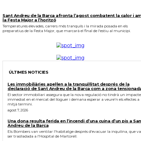
Sant Andreu de la Barca afronta l’agost combatent la calor i a
la Festa Major a l’horitzó
Temperatures elevades, carrers més tranquils i la mirada posada en els
preparatius de la Festa Major, que marcarà el final de l'estiu al municipi.
ÚLTIMES NOTICIES
Les immobiliàries apel·len a la tranquil·litat després de la
declaració de Sant Andreu de la Barca com a zona tensionad
El sector immobiliari assegura que la nova regulació no tindrà un impacte
immediat en el mercat del lloguer i demana esperar a veure'n els efectes a
mitjà termini.
agost 7, 2026
Una dona resulta ferida en l’incendi d’una cuina d’un pis a Sa
Andreu de la Barca
Els Bombers van ventilar l'habitatge després d'evacuar la inquilina, que va
ser traslladada a l'Hospital de Martorell.