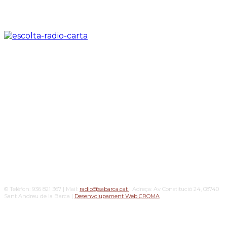
© Telèfon: 936 821 367 | Mail:
radio@sabarca.cat
| Adreça: Av Constitució 24, 08740
Sant Andreu de la Barca |
Desenvolupament Web CROMA