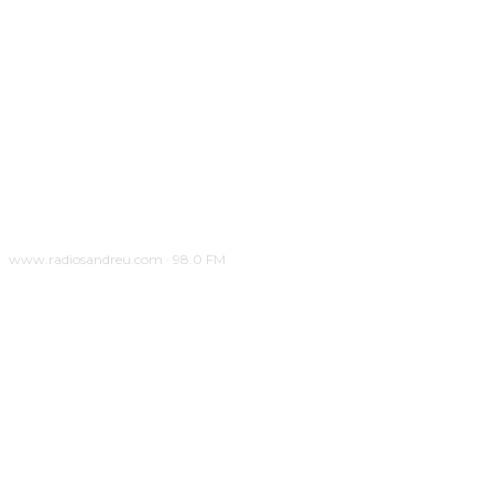
www.radiosandreu.com · 98.0 FM