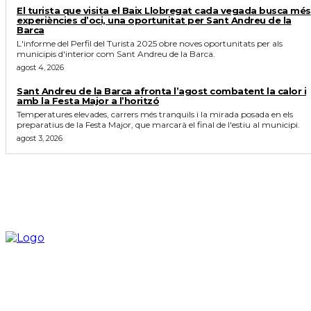
El turista que visita el Baix Llobregat cada vegada busca més
experiències d’oci, una oportunitat per Sant Andreu de la
Barca
L'informe del Perfil del Turista 2025 obre noves oportunitats per als
municipis d'interior com Sant Andreu de la Barca.
agost 4, 2026
Sant Andreu de la Barca afronta l’agost combatent la calor i
amb la Festa Major a l’horitzó
Temperatures elevades, carrers més tranquils i la mirada posada en els
preparatius de la Festa Major, que marcarà el final de l'estiu al municipi.
agost 3, 2026