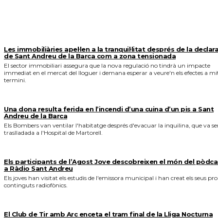
MÉS NOTICIES
Les immobiliàries apel·len a la tranquil·litat després de la declar
de Sant Andreu de la Barca com a zona tensionada
El sector immobiliari assegura que la nova regulació no tindrà un impacte
immediat en el mercat del lloguer i demana esperar a veure'n els efectes a mi
termini.
Una dona resulta ferida en l’incendi d’una cuina d’un pis a Sant
Andreu de la Barca
Els Bombers van ventilar l'habitatge després d'evacuar la inquilina, que va se
traslladada a l'Hospital de Martorell.
Els participants de l’Agost Jove descobreixen el món del pòdca
a Ràdio Sant Andreu
Els joves han visitat els estudis de l'emissora municipal i han creat els seus pro
continguts radiofònics.
El Club de Tir amb Arc enceta el tram final de la Lliga Nocturna