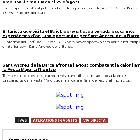
amb una última tirada el 29 d’agost
La competició estival ja ha celebrat dues jornades i culminarà a finals d'agost
les instal·lacions del club.
El turista que visita el Baix Llobregat cada vegada busca més
experiències d’oci, una oportunitat per Sant Andreu de la Barca
L'informe del Perfil del Turista 2025 obre noves oportunitats per als municipi
d'interior com Sant Andreu de la Barca.
Sant Andreu de la Barca afronta l’agost combatent la calor i a
la Festa Major a l’horitzó
Temperatures elevades, carrers més tranquils i la mirada posada en els
preparatius de la Festa Major, que marcarà el final de l'estiu al municipi.
TAGS
APLICACIONS I GADGETS
VIA DIRECTA