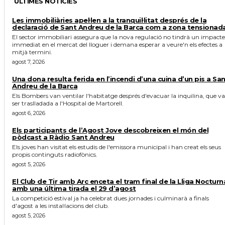
ÚLTIMES NOTICIES
Les immobiliàries apel·len a la tranquil·litat després de la
declaració de Sant Andreu de la Barca com a zona tensionad
El sector immobiliari assegura que la nova regulació no tindrà un impacte
immediat en el mercat del lloguer i demana esperar a veure'n els efectes a
mitjà termini.
agost 7, 2026
Una dona resulta ferida en l’incendi d’una cuina d’un pis a Sa
Andreu de la Barca
Els Bombers van ventilar l'habitatge després d'evacuar la inquilina, que va
ser traslladada a l'Hospital de Martorell.
agost 6, 2026
Els participants de l’Agost Jove descobreixen el món del
pòdcast a Ràdio Sant Andreu
Els joves han visitat els estudis de l'emissora municipal i han creat els seus
propis continguts radiofònics.
agost 5, 2026
El Club de Tir amb Arc enceta el tram final de la Lliga Nocturn
amb una última tirada el 29 d’agost
La competició estival ja ha celebrat dues jornades i culminarà a finals
d'agost a les instal·lacions del club.
agost 5, 2026