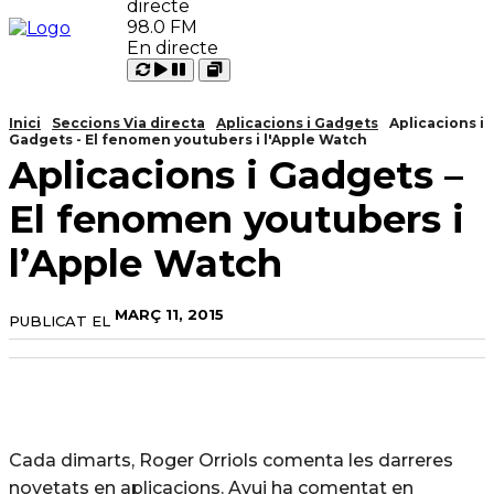
98.0 FM
En directe
Carregant
Reproduir
Open
Pausar
Inici
Seccions Via directa
Aplicacions i Gadgets
Aplicacions i
Gadgets - El fenomen youtubers i l'Apple Watch
Aplicacions i Gadgets –
El fenomen youtubers i
l’Apple Watch
MARÇ 11, 2015
PUBLICAT EL
Cada dimarts, Roger Orriols comenta les darreres
novetats en aplicacions. Avui ha comentat en