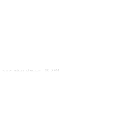
www.radiosandreu.com · 98.0 FM