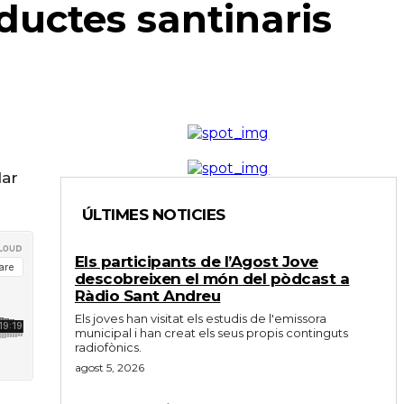
ductes santinaris
dar
ÚLTIMES NOTICIES
Els participants de l’Agost Jove
descobreixen el món del pòdcast a
Ràdio Sant Andreu
Els joves han visitat els estudis de l'emissora
municipal i han creat els seus propis continguts
radiofònics.
agost 5, 2026