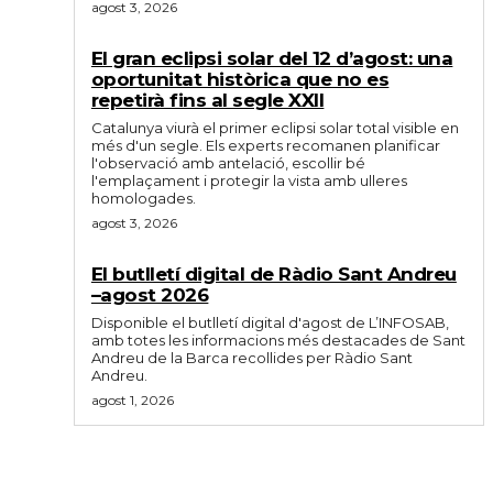
agost 3, 2026
El gran eclipsi solar del 12 d’agost: una
oportunitat històrica que no es
repetirà fins al segle XXII
Catalunya viurà el primer eclipsi solar total visible en
més d'un segle. Els experts recomanen planificar
l'observació amb antelació, escollir bé
l'emplaçament i protegir la vista amb ulleres
homologades.
agost 3, 2026
El butlletí digital de Ràdio Sant Andreu
–agost 2026
Disponible el butlletí digital d'agost de L’INFOSAB,
amb totes les informacions més destacades de Sant
Andreu de la Barca recollides per Ràdio Sant
Andreu.
agost 1, 2026