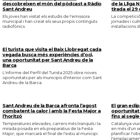
descobreixen el món del pòdcast a Ràdio
de la Lliga
Sant Andreu
tirada el 29
Els joves han visitat els estudis de l'emissora
La competició 
municipal i han creat els seus propis continguts
jornades i culm
radiofònics.
instal·lacions d
El turista que visita el Baix Llobregat cada
vegada busca més experiències d’oci,
una oportunitat per Sant Andreu de la
Barca
L'informe del Perfil del Turista 2025 obre noves
oportunitats per als municipis d'interior com Sant
Andreu de la Barca.
Sant Andreu de la Barca afronta l’agost
El gran ecli
combatent la calor i amb la Festa Major a
oportunitat 
l’horitzó
fins al segle
Temperatures elevades, carrers més tranquils i la
Catalunya viurà
mirada posada en els preparatius de la Festa
en més d'un s
Major, que marcarà el final de l'estiu al municipi.
planificar l'o
l'emplaçament 