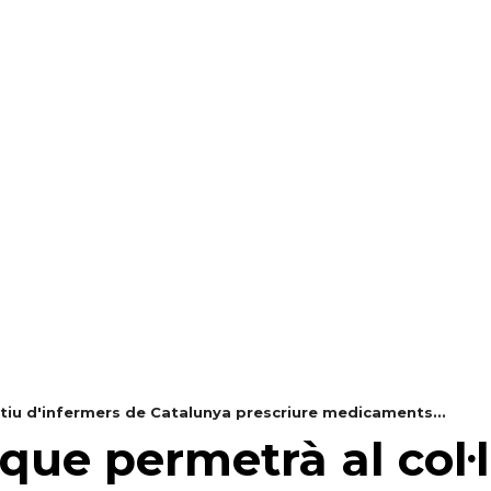
RAELLA
RÀDIO A LA CARTA
BUTLLETÍ DIGITAL
ctiu d'infermers de Catalunya prescriure medicaments...
que permetrà al col·