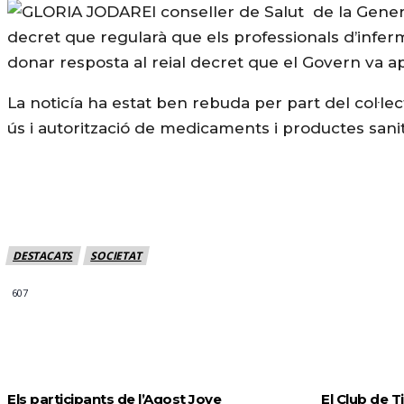
El conseller de Salut de la Gener
decret que regularà que els professionals d’infe
donar resposta al reial decret que el Govern va a
La noticía ha estat ben rebuda per part del col·lec
ús i autorització de medicaments i productes sanit
DESTACATS
SOCIETAT
607
MÉS NOTICIES
Els participants de l’Agost Jove
El Club de T