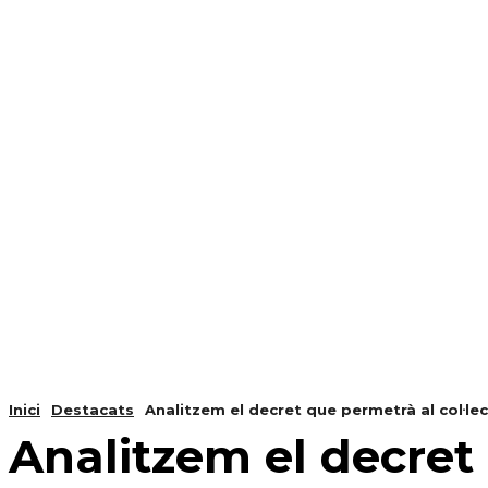
NOTÍCIES
PROGRAMACIÓ
INICI
G
Inici
Destacats
Analitzem el decret que permetrà al col·le
Analitzem el decret 