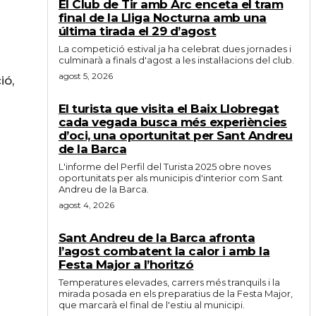
El Club de Tir amb Arc enceta el tram
final de la Lliga Nocturna amb una
última tirada el 29 d’agost
La competició estival ja ha celebrat dues jornades i
culminarà a finals d'agost a les instal·lacions del club.
agost 5, 2026
ió,
El turista que visita el Baix Llobregat
cada vegada busca més experiències
d’oci, una oportunitat per Sant Andreu
de la Barca
L'informe del Perfil del Turista 2025 obre noves
oportunitats per als municipis d'interior com Sant
Andreu de la Barca.
agost 4, 2026
Sant Andreu de la Barca afronta
l’agost combatent la calor i amb la
Festa Major a l’horitzó
Temperatures elevades, carrers més tranquils i la
mirada posada en els preparatius de la Festa Major,
que marcarà el final de l'estiu al municipi.