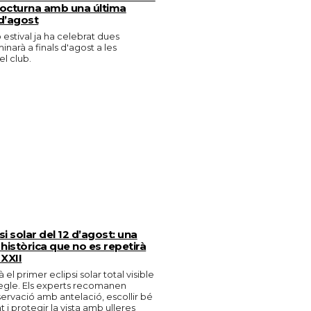
 Nocturna amb una última
 d’agost
estival ja ha celebrat dues
inarà a finals d'agost a les
el club.
psi solar del 12 d’agost: una
històrica que no es repetirà
 XXII
 el primer eclipsi solar total visible
egle. Els experts recomanen
bservació amb antelació, escollir bé
i protegir la vista amb ulleres