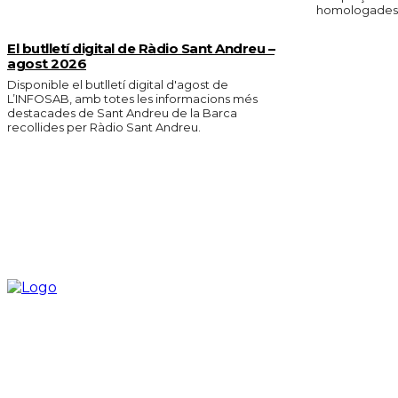
homologades
El butlletí digital de Ràdio Sant Andreu –
agost 2026
Disponible el butlletí digital d'agost de
L’INFOSAB, amb totes les informacions més
destacades de Sant Andreu de la Barca
recollides per Ràdio Sant Andreu.