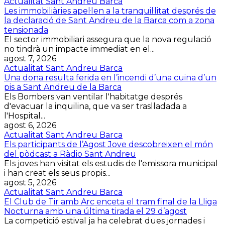
Actualitat Sant Andreu Barca
Les immobiliàries apel·len a la tranquil·litat després de
la declaració de Sant Andreu de la Barca com a zona
tensionada
El sector immobiliari assegura que la nova regulació
no tindrà un impacte immediat en el...
agost 7, 2026
Actualitat Sant Andreu Barca
Una dona resulta ferida en l’incendi d’una cuina d’un
pis a Sant Andreu de la Barca
Els Bombers van ventilar l'habitatge després
d'evacuar la inquilina, que va ser traslladada a
l'Hospital...
agost 6, 2026
Actualitat Sant Andreu Barca
Els participants de l’Agost Jove descobreixen el món
del pòdcast a Ràdio Sant Andreu
Els joves han visitat els estudis de l'emissora municipal
i han creat els seus propis...
agost 5, 2026
Actualitat Sant Andreu Barca
El Club de Tir amb Arc enceta el tram final de la Lliga
Nocturna amb una última tirada el 29 d’agost
La competició estival ja ha celebrat dues jornades i