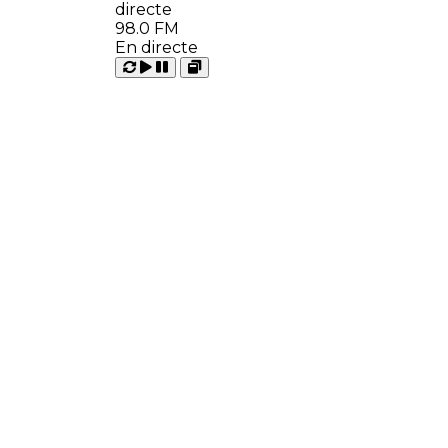
98.0 FM
En directe
Carregant
Reproduir
Open
Pausar