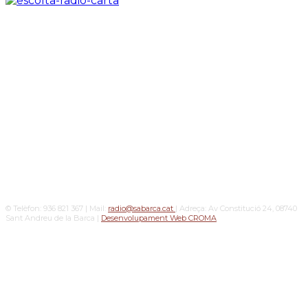
© Telèfon: 936 821 367 | Mail:
radio@sabarca.cat
| Adreça: Av Constitució 24, 08740
Sant Andreu de la Barca |
Desenvolupament Web CROMA