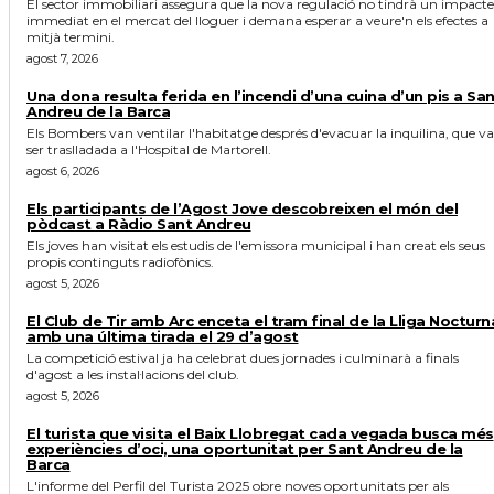
El sector immobiliari assegura que la nova regulació no tindrà un impacte
immediat en el mercat del lloguer i demana esperar a veure'n els efectes a
mitjà termini.
agost 7, 2026
Una dona resulta ferida en l’incendi d’una cuina d’un pis a Sa
Andreu de la Barca
Els Bombers van ventilar l'habitatge després d'evacuar la inquilina, que va
ser traslladada a l'Hospital de Martorell.
agost 6, 2026
Els participants de l’Agost Jove descobreixen el món del
pòdcast a Ràdio Sant Andreu
Els joves han visitat els estudis de l'emissora municipal i han creat els seus
propis continguts radiofònics.
agost 5, 2026
El Club de Tir amb Arc enceta el tram final de la Lliga Nocturn
amb una última tirada el 29 d’agost
La competició estival ja ha celebrat dues jornades i culminarà a finals
d'agost a les instal·lacions del club.
agost 5, 2026
El turista que visita el Baix Llobregat cada vegada busca més
experiències d’oci, una oportunitat per Sant Andreu de la
Barca
L'informe del Perfil del Turista 2025 obre noves oportunitats per als