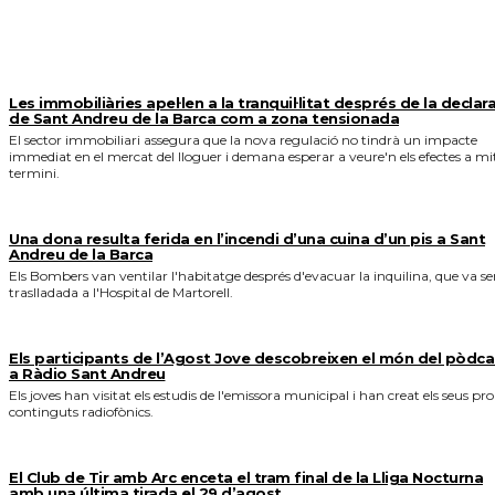
MÉS NOTICIES
Les immobiliàries apel·len a la tranquil·litat després de la declar
de Sant Andreu de la Barca com a zona tensionada
El sector immobiliari assegura que la nova regulació no tindrà un impacte
immediat en el mercat del lloguer i demana esperar a veure'n els efectes a mi
termini.
Una dona resulta ferida en l’incendi d’una cuina d’un pis a Sant
Andreu de la Barca
Els Bombers van ventilar l'habitatge després d'evacuar la inquilina, que va se
traslladada a l'Hospital de Martorell.
Els participants de l’Agost Jove descobreixen el món del pòdca
a Ràdio Sant Andreu
Els joves han visitat els estudis de l'emissora municipal i han creat els seus pro
continguts radiofònics.
El Club de Tir amb Arc enceta el tram final de la Lliga Nocturna
amb una última tirada el 29 d’agost