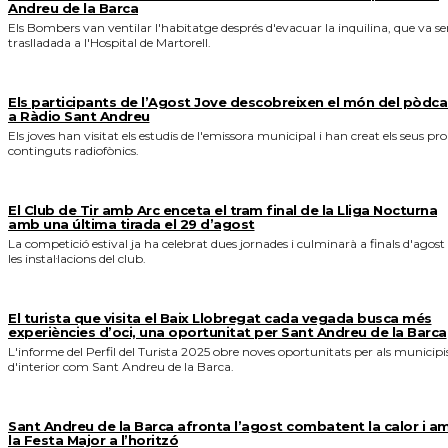
Andreu de la Barca
Els Bombers van ventilar l'habitatge després d'evacuar la inquilina, que va se
traslladada a l'Hospital de Martorell.
Els participants de l’Agost Jove descobreixen el món del pòdca
a Ràdio Sant Andreu
Els joves han visitat els estudis de l'emissora municipal i han creat els seus pro
continguts radiofònics.
El Club de Tir amb Arc enceta el tram final de la Lliga Nocturna
amb una última tirada el 29 d’agost
La competició estival ja ha celebrat dues jornades i culminarà a finals d'agost
les instal·lacions del club.
El turista que visita el Baix Llobregat cada vegada busca més
experiències d’oci, una oportunitat per Sant Andreu de la Barca
L'informe del Perfil del Turista 2025 obre noves oportunitats per als municipi
d'interior com Sant Andreu de la Barca.
Sant Andreu de la Barca afronta l’agost combatent la calor i a
la Festa Major a l’horitzó