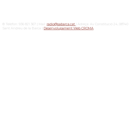
© Telèfon: 936 821 367 | Mail:
radio@sabarca.cat
| Adreça: Av Constitució 24, 08740
Sant Andreu de la Barca |
Desenvolupament Web CROMA