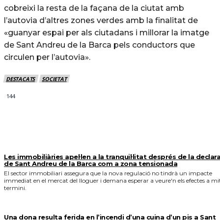
cobreixi la resta de la façana de la ciutat amb
l’autovia d’altres zones verdes amb la finalitat de
«guanyar espai per als ciutadans i millorar la imatge
de Sant Andreu de la Barca pels conductors que
circulen per l’autovia».
DESTACATS
SOCIETAT
144
MÉS NOTICIES
Les immobiliàries apel·len a la tranquil·litat després de la declar
de Sant Andreu de la Barca com a zona tensionada
El sector immobiliari assegura que la nova regulació no tindrà un impacte
immediat en el mercat del lloguer i demana esperar a veure'n els efectes a mi
termini.
Una dona resulta ferida en l’incendi d’una cuina d’un pis a Sant