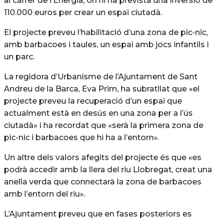
al carrer de l’Energia, on hi ha prevista una inversió de
110.000 euros per crear un espai ciutadà.
El projecte preveu l’habilitació d’una zona de pic-nic,
amb barbacoes i taules, un espai amb jocs infantils i
un parc.
La regidora d’Urbanisme de l’Ajuntament de Sant
Andreu de la Barca, Eva Prim, ha subratllat que «el
projecte preveu la recuperació d’un espai que
actualment està en desús en una zona per a l’ús
ciutadà» i ha recordat que «serà la primera zona de
pic-nic i barbacoes que hi ha a l’entorn».
Un altre dels valors afegits del projecte és que «es
podrà accedir amb la llera del riu Llobregat, creat una
anella verda que connectarà la zona de barbacoes
amb l’entorn del riu».
L’Ajuntament preveu que en fases posteriors es