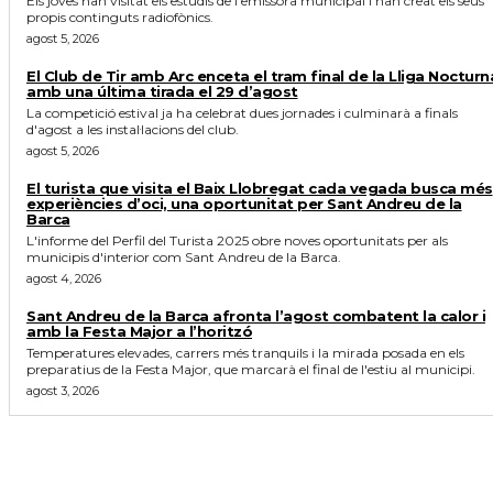
Els joves han visitat els estudis de l'emissora municipal i han creat els seus
propis continguts radiofònics.
agost 5, 2026
El Club de Tir amb Arc enceta el tram final de la Lliga Nocturn
amb una última tirada el 29 d’agost
La competició estival ja ha celebrat dues jornades i culminarà a finals
d'agost a les instal·lacions del club.
agost 5, 2026
El turista que visita el Baix Llobregat cada vegada busca més
experiències d’oci, una oportunitat per Sant Andreu de la
Barca
L'informe del Perfil del Turista 2025 obre noves oportunitats per als
municipis d'interior com Sant Andreu de la Barca.
agost 4, 2026
Sant Andreu de la Barca afronta l’agost combatent la calor i
amb la Festa Major a l’horitzó
Temperatures elevades, carrers més tranquils i la mirada posada en els
preparatius de la Festa Major, que marcarà el final de l'estiu al municipi.
agost 3, 2026