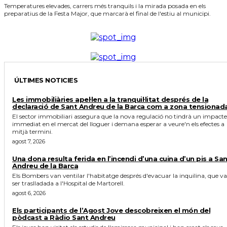
Temperatures elevades, carrers més tranquils i la mirada posada en els
preparatius de la Festa Major, que marcarà el final de l'estiu al municipi.
ÚLTIMES NOTICIES
Les immobiliàries apel·len a la tranquil·litat després de la
declaració de Sant Andreu de la Barca com a zona tensionad
El sector immobiliari assegura que la nova regulació no tindrà un impacte
immediat en el mercat del lloguer i demana esperar a veure'n els efectes a
mitjà termini.
agost 7, 2026
Una dona resulta ferida en l’incendi d’una cuina d’un pis a Sa
Andreu de la Barca
Els Bombers van ventilar l'habitatge després d'evacuar la inquilina, que va
ser traslladada a l'Hospital de Martorell.
agost 6, 2026
Els participants de l’Agost Jove descobreixen el món del
pòdcast a Ràdio Sant Andreu