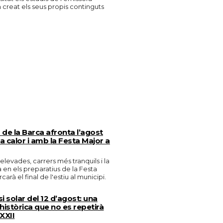
n creat els seus propis continguts
de la Barca afronta l’agost
 calor i amb la Festa Major a
levades, carrers més tranquils i la
en els preparatius de la Festa
arà el final de l'estiu al municipi.
si solar del 12 d’agost: una
històrica que no es repetirà
 XXII