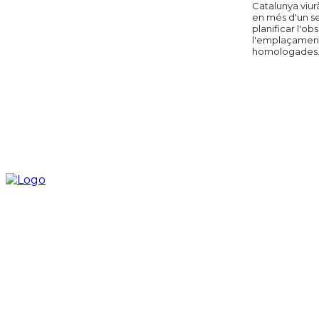
Catalunya viurà
en més d'un s
planificar l'o
l'emplaçament 
homologades