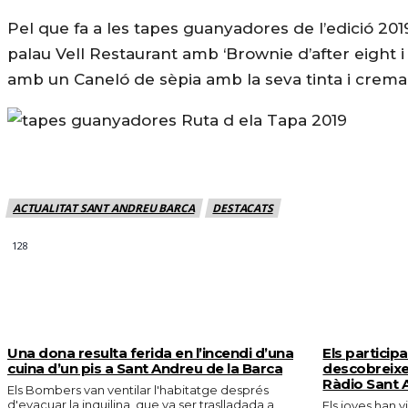
Pel que fa a les tapes guanyadores de l’edició 2019
palau Vell Restaurant amb ‘Brownie d’after eight i
amb un Caneló de sèpia amb la seva tinta i crema 
ACTUALITAT SANT ANDREU BARCA
DESTACATS
128
MÉS NOTICIES
Una dona resulta ferida en l’incendi d’una
Els particip
cuina d’un pis a Sant Andreu de la Barca
descobreixe
Ràdio Sant 
Els Bombers van ventilar l'habitatge després
d'evacuar la inquilina, que va ser traslladada a
Els joves han v