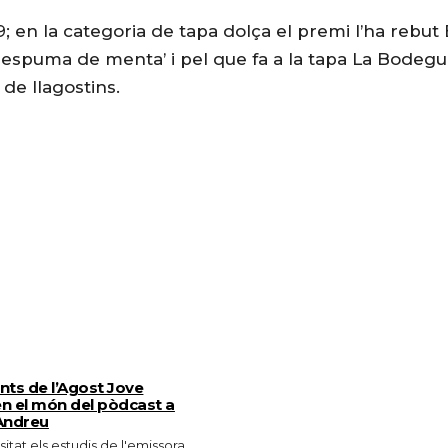
; en la categoria de tapa dolça el premi l’ha rebut 
 espuma de menta’ i pel que fa a la tapa La Bodegui
de llagostins.
ants de l’Agost Jove
n el món del pòdcast a
Andreu
isitat els estudis de l'emissora