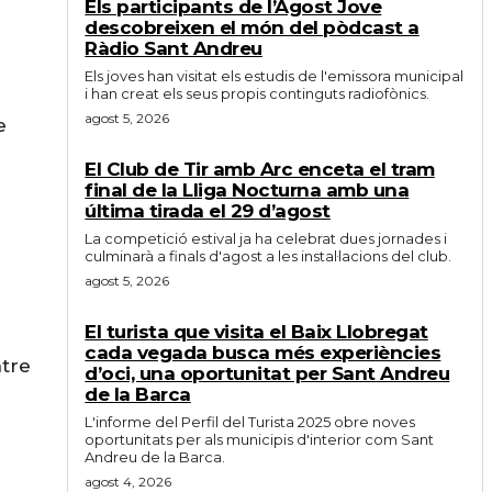
Els participants de l’Agost Jove
descobreixen el món del pòdcast a
Ràdio Sant Andreu
Els joves han visitat els estudis de l'emissora municipal
i han creat els seus propis continguts radiofònics.
agost 5, 2026
e
El Club de Tir amb Arc enceta el tram
final de la Lliga Nocturna amb una
última tirada el 29 d’agost
La competició estival ja ha celebrat dues jornades i
culminarà a finals d'agost a les instal·lacions del club.
agost 5, 2026
El turista que visita el Baix Llobregat
cada vegada busca més experiències
ntre
d’oci, una oportunitat per Sant Andreu
de la Barca
L'informe del Perfil del Turista 2025 obre noves
oportunitats per als municipis d'interior com Sant
Andreu de la Barca.
agost 4, 2026