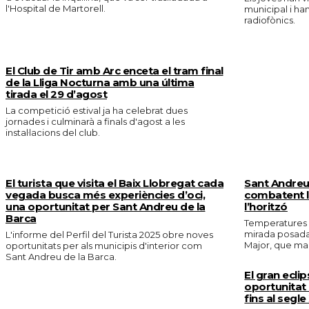
l'Hospital de Martorell.
municipal i ha
radiofònics.
El Club de Tir amb Arc enceta el tram final
de la Lliga Nocturna amb una última
tirada el 29 d’agost
La competició estival ja ha celebrat dues
jornades i culminarà a finals d'agost a les
instal·lacions del club.
El turista que visita el Baix Llobregat cada
Sant Andreu 
vegada busca més experiències d’oci,
combatent la
una oportunitat per Sant Andreu de la
l’horitzó
Barca
Temperatures e
mirada posada 
L'informe del Perfil del Turista 2025 obre noves
Major, que marc
oportunitats per als municipis d'interior com
Sant Andreu de la Barca.
El gran eclip
oportunitat 
fins al segle