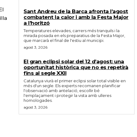
El
Sant Andreu de la Barca afronta l’agost
combatent la calor i amb la Festa Major
lla
a l’horitzó
Temperatures elevades, carrers més tranquils i la
mirada posada en els preparatius de la Festa Major,
que marcarà el final de l'estiu al municipi.
agost 3, 2026
El gran eclipsi solar del 12 d’agost: una
oportunitat històrica que no es repetirà
fins al segle XXII
Catalunya viurà el primer eclipsi solar total visible en
més d'un segle. Els experts recomanen planificar
l'observació amb antelació, escollir bé
l'emplaçament i protegir la vista amb ulleres
homologades.
agost 3, 2026