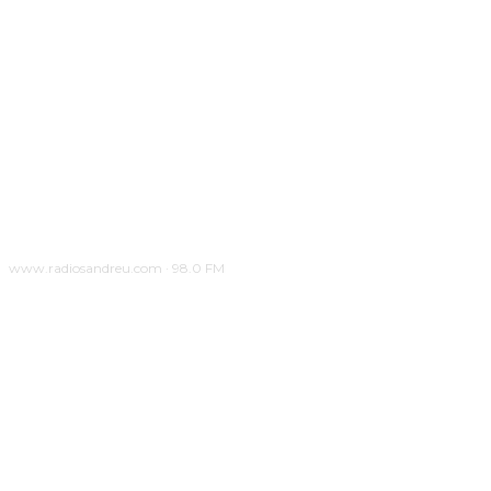
www.radiosandreu.com · 98.0 FM