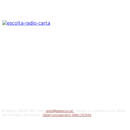
© Telèfon: 936 821 367 | Mail:
radio@sabarca.cat
| Adreça: Av Constitució 24, 08740
Sant Andreu de la Barca |
Desenvolupament Web CROMA