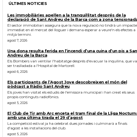
ÚLTIMES NOTICIES
Les immobiliàries apel·len a la tranquil·litat després de la
declaració de Sant Andreu de la Barca com a zona tensionad
El sector immobiliari assegura que la nova regulació no tindrà un impacte
immediat en el mercat del lloguer i demana esperar a veure'n els efectes a
mitjà termini.
agost 7, 2026
Una dona resulta ferida en l’incendi d’una cuina d’un pis a Sa
Andreu de la Barca
Els Bombers van ventilar l'habitatge després d'evacuar la inquilina, que va
ser traslladada a l'Hospital de Martorell.
agost 6, 2026
Els participants de l’Agost Jove descobreixen el món del
pòdcast a Ràdio Sant Andreu
Els joves han visitat els estudis de l'emissora municipal i han creat els seus
propis continguts radiofònics.
agost 5, 2026
El Club de Tir amb Arc enceta el tram final de la Lliga Nocturn
amb una última tirada el 29 d’agost
La competició estival ja ha celebrat dues jornades i culminarà a finals
d'agost a les instal·lacions del club.
agost 5, 2026