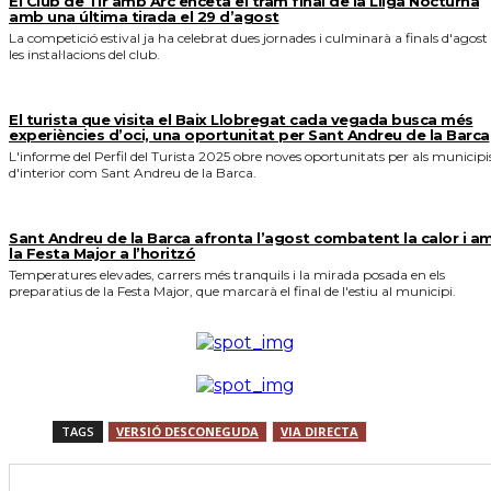
El Club de Tir amb Arc enceta el tram final de la Lliga Nocturna
amb una última tirada el 29 d’agost
La competició estival ja ha celebrat dues jornades i culminarà a finals d'agost
les instal·lacions del club.
El turista que visita el Baix Llobregat cada vegada busca més
experiències d’oci, una oportunitat per Sant Andreu de la Barca
L'informe del Perfil del Turista 2025 obre noves oportunitats per als municipi
d'interior com Sant Andreu de la Barca.
Sant Andreu de la Barca afronta l’agost combatent la calor i a
la Festa Major a l’horitzó
Temperatures elevades, carrers més tranquils i la mirada posada en els
preparatius de la Festa Major, que marcarà el final de l'estiu al municipi.
TAGS
VERSIÓ DESCONEGUDA
VIA DIRECTA