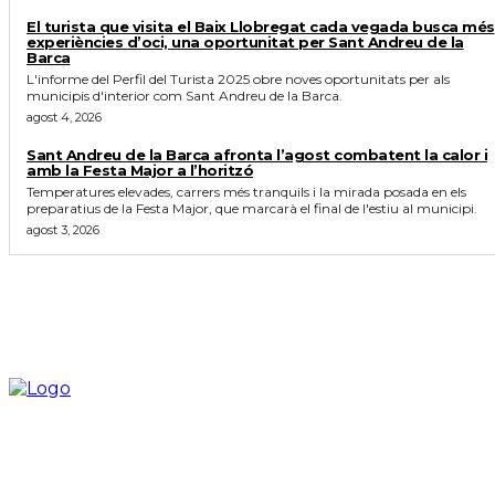
El turista que visita el Baix Llobregat cada vegada busca més
experiències d’oci, una oportunitat per Sant Andreu de la
Barca
L'informe del Perfil del Turista 2025 obre noves oportunitats per als
municipis d'interior com Sant Andreu de la Barca.
agost 4, 2026
Sant Andreu de la Barca afronta l’agost combatent la calor i
amb la Festa Major a l’horitzó
Temperatures elevades, carrers més tranquils i la mirada posada en els
preparatius de la Festa Major, que marcarà el final de l'estiu al municipi.
agost 3, 2026