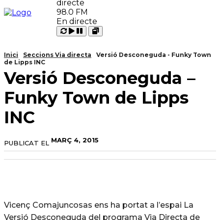
98.0 FM
En directe
Carregant
Reproduir
Open
Pausar
Inici
Seccions Via directa
Versió Desconeguda - Funky Town
de Lipps INC
Versió Desconeguda –
Funky Town de Lipps
INC
MARÇ 4, 2015
PUBLICAT EL
Vicenç Comajuncosas ens ha portat a l’espai La
Versió Desconeguda del programa Via Directa de