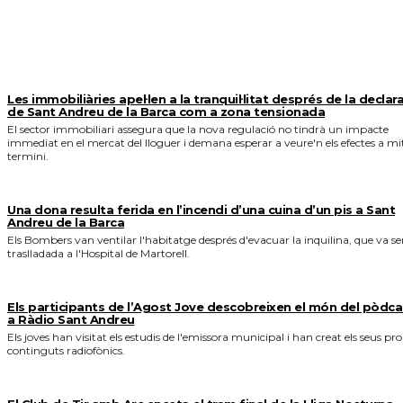
MÉS NOTICIES
Les immobiliàries apel·len a la tranquil·litat després de la declar
de Sant Andreu de la Barca com a zona tensionada
El sector immobiliari assegura que la nova regulació no tindrà un impacte
immediat en el mercat del lloguer i demana esperar a veure'n els efectes a mi
termini.
Una dona resulta ferida en l’incendi d’una cuina d’un pis a Sant
Andreu de la Barca
Els Bombers van ventilar l'habitatge després d'evacuar la inquilina, que va se
traslladada a l'Hospital de Martorell.
Els participants de l’Agost Jove descobreixen el món del pòdca
a Ràdio Sant Andreu
Els joves han visitat els estudis de l'emissora municipal i han creat els seus pro
continguts radiofònics.