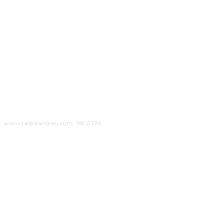
www.radiosandreu.com · 98.0 FM