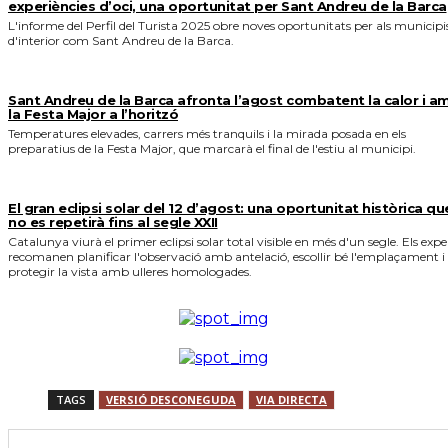
experiències d’oci, una oportunitat per Sant Andreu de la Barca
L'informe del Perfil del Turista 2025 obre noves oportunitats per als municipi
d'interior com Sant Andreu de la Barca.
Sant Andreu de la Barca afronta l’agost combatent la calor i a
la Festa Major a l’horitzó
Temperatures elevades, carrers més tranquils i la mirada posada en els
preparatius de la Festa Major, que marcarà el final de l'estiu al municipi.
El gran eclipsi solar del 12 d’agost: una oportunitat històrica qu
no es repetirà fins al segle XXII
Catalunya viurà el primer eclipsi solar total visible en més d'un segle. Els expe
recomanen planificar l'observació amb antelació, escollir bé l'emplaçament i
protegir la vista amb ulleres homologades.
TAGS
VERSIÓ DESCONEGUDA
VIA DIRECTA