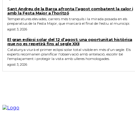
Sant Andreu de la Barca afronta l’agost combatent la calor i
amb la Festa Major a l’horitzó
Temperatures elevades, carrers més tranquils i la mirada posada en els
preparatius de la Festa Major, que marcarà el final de l'estiu al municipi.
agost 3, 2026
El gran eclipsi solar del 12 d’agost: una oportunitat històrica
que no es repetirà fins al segle XXII
Catalunya viurà el primer eclipsi solar total visible en més d'un segle. Els
experts recomanen planificar l'observació amb antelació, escollir bé
l'emplaçament i protegir la vista amb ulleres homologades.
agost 3, 2026