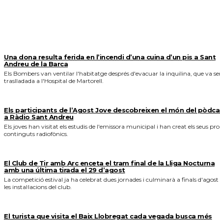
MÉS NOTICIES
Una dona resulta ferida en l’incendi d’una cuina d’un pis a Sant
Andreu de la Barca
Els Bombers van ventilar l'habitatge després d'evacuar la inquilina, que va se
traslladada a l'Hospital de Martorell.
Els participants de l’Agost Jove descobreixen el món del pòdca
a Ràdio Sant Andreu
Els joves han visitat els estudis de l'emissora municipal i han creat els seus pro
continguts radiofònics.
El Club de Tir amb Arc enceta el tram final de la Lliga Nocturna
amb una última tirada el 29 d’agost
La competició estival ja ha celebrat dues jornades i culminarà a finals d'agost
les instal·lacions del club.
El turista que visita el Baix Llobregat cada vegada busca més