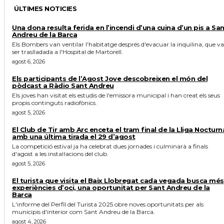
ÚLTIMES NOTICIES
Una dona resulta ferida en l’incendi d’una cuina d’un pis a Sa
Andreu de la Barca
Els Bombers van ventilar l'habitatge després d'evacuar la inquilina, que va
ser traslladada a l'Hospital de Martorell.
agost 6, 2026
Els participants de l’Agost Jove descobreixen el món del
pòdcast a Ràdio Sant Andreu
Els joves han visitat els estudis de l'emissora municipal i han creat els seus
propis continguts radiofònics.
agost 5, 2026
El Club de Tir amb Arc enceta el tram final de la Lliga Nocturn
amb una última tirada el 29 d’agost
La competició estival ja ha celebrat dues jornades i culminarà a finals
d'agost a les instal·lacions del club.
agost 5, 2026
El turista que visita el Baix Llobregat cada vegada busca més
experiències d’oci, una oportunitat per Sant Andreu de la
Barca
L'informe del Perfil del Turista 2025 obre noves oportunitats per als
municipis d'interior com Sant Andreu de la Barca.
agost 4, 2026