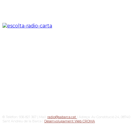
© Telèfon: 936 821 367 | Mail:
radio@sabarca.cat
| Adreça: Av Constitució 24, 08740
Sant Andreu de la Barca |
Desenvolupament Web CROMA