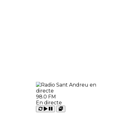
98.0 FM
En directe
Carregant
Reproduir
Open
Pausar