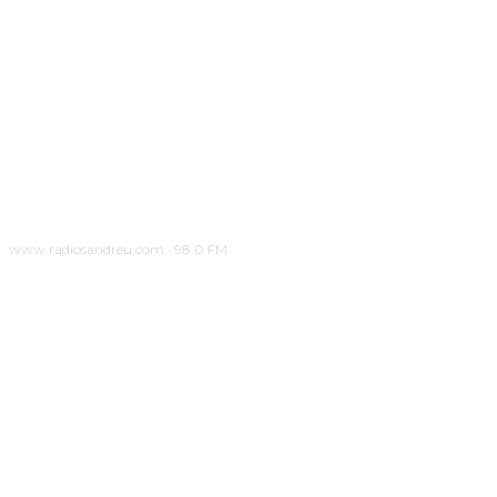
www.radiosandreu.com · 98.0 FM