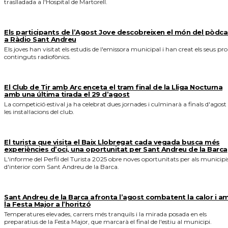
traslladada a l'Hospital de Martorell.
Els participants de l’Agost Jove descobreixen el món del pòdca
a Ràdio Sant Andreu
Els joves han visitat els estudis de l'emissora municipal i han creat els seus pro
continguts radiofònics.
El Club de Tir amb Arc enceta el tram final de la Lliga Nocturna
amb una última tirada el 29 d’agost
La competició estival ja ha celebrat dues jornades i culminarà a finals d'agost
les instal·lacions del club.
El turista que visita el Baix Llobregat cada vegada busca més
experiències d’oci, una oportunitat per Sant Andreu de la Barca
L'informe del Perfil del Turista 2025 obre noves oportunitats per als municipi
d'interior com Sant Andreu de la Barca.
Sant Andreu de la Barca afronta l’agost combatent la calor i a
la Festa Major a l’horitzó
Temperatures elevades, carrers més tranquils i la mirada posada en els
preparatius de la Festa Major, que marcarà el final de l'estiu al municipi.