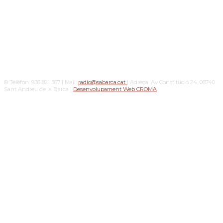
© Telèfon: 936 821 367 | Mail:
radio@sabarca.cat
| Adreça: Av Constitució 24, 08740
Sant Andreu de la Barca |
Desenvolupament Web CROMA