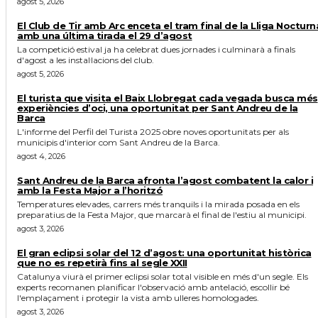
agost 5, 2026
El Club de Tir amb Arc enceta el tram final de la Lliga Nocturn
amb una última tirada el 29 d’agost
La competició estival ja ha celebrat dues jornades i culminarà a finals
d'agost a les instal·lacions del club.
agost 5, 2026
El turista que visita el Baix Llobregat cada vegada busca més
experiències d’oci, una oportunitat per Sant Andreu de la
Barca
L'informe del Perfil del Turista 2025 obre noves oportunitats per als
municipis d'interior com Sant Andreu de la Barca.
agost 4, 2026
Sant Andreu de la Barca afronta l’agost combatent la calor i
amb la Festa Major a l’horitzó
Temperatures elevades, carrers més tranquils i la mirada posada en els
preparatius de la Festa Major, que marcarà el final de l'estiu al municipi.
agost 3, 2026
El gran eclipsi solar del 12 d’agost: una oportunitat històrica
que no es repetirà fins al segle XXII
Catalunya viurà el primer eclipsi solar total visible en més d'un segle. Els
experts recomanen planificar l'observació amb antelació, escollir bé
l'emplaçament i protegir la vista amb ulleres homologades.
agost 3, 2026