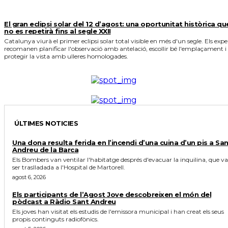
El gran eclipsi solar del 12 d’agost: una oportunitat històrica qu
no es repetirà fins al segle XXII
Catalunya viurà el primer eclipsi solar total visible en més d'un segle. Els expe
recomanen planificar l'observació amb antelació, escollir bé l'emplaçament i
protegir la vista amb ulleres homologades.
ÚLTIMES NOTICIES
Una dona resulta ferida en l’incendi d’una cuina d’un pis a Sa
Andreu de la Barca
Els Bombers van ventilar l'habitatge després d'evacuar la inquilina, que va
ser traslladada a l'Hospital de Martorell.
agost 6, 2026
Els participants de l’Agost Jove descobreixen el món del
pòdcast a Ràdio Sant Andreu
Els joves han visitat els estudis de l'emissora municipal i han creat els seus
propis continguts radiofònics.