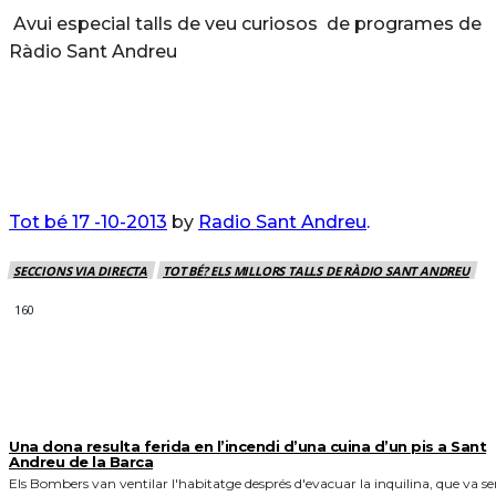
Avui especial talls de veu curiosos de programes de
Ràdio Sant Andreu
Tot bé 17 -10-2013
by
Radio Sant Andreu
.
SECCIONS VIA DIRECTA
TOT BÉ? ELS MILLORS TALLS DE RÀDIO SANT ANDREU
160
MÉS NOTICIES
Una dona resulta ferida en l’incendi d’una cuina d’un pis a Sant
Andreu de la Barca
Els Bombers van ventilar l'habitatge després d'evacuar la inquilina, que va se