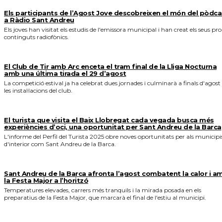
Els participants de l’Agost Jove descobreixen el món del pòdca
a Ràdio Sant Andreu
Els joves han visitat els estudis de l'emissora municipal i han creat els seus pro
continguts radiofònics.
El Club de Tir amb Arc enceta el tram final de la Lliga Nocturna
amb una última tirada el 29 d’agost
La competició estival ja ha celebrat dues jornades i culminarà a finals d'agost
les instal·lacions del club.
El turista que visita el Baix Llobregat cada vegada busca més
experiències d’oci, una oportunitat per Sant Andreu de la Barca
L'informe del Perfil del Turista 2025 obre noves oportunitats per als municipi
d'interior com Sant Andreu de la Barca.
Sant Andreu de la Barca afronta l’agost combatent la calor i a
la Festa Major a l’horitzó
Temperatures elevades, carrers més tranquils i la mirada posada en els
preparatius de la Festa Major, que marcarà el final de l'estiu al municipi.