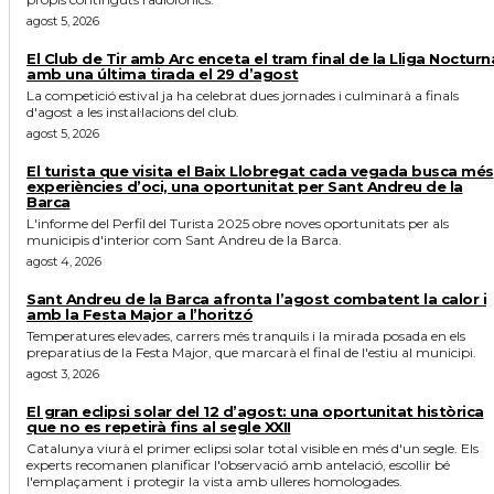
agost 5, 2026
El Club de Tir amb Arc enceta el tram final de la Lliga Nocturn
amb una última tirada el 29 d’agost
La competició estival ja ha celebrat dues jornades i culminarà a finals
d'agost a les instal·lacions del club.
agost 5, 2026
El turista que visita el Baix Llobregat cada vegada busca més
experiències d’oci, una oportunitat per Sant Andreu de la
Barca
L'informe del Perfil del Turista 2025 obre noves oportunitats per als
municipis d'interior com Sant Andreu de la Barca.
agost 4, 2026
Sant Andreu de la Barca afronta l’agost combatent la calor i
amb la Festa Major a l’horitzó
Temperatures elevades, carrers més tranquils i la mirada posada en els
preparatius de la Festa Major, que marcarà el final de l'estiu al municipi.
agost 3, 2026
El gran eclipsi solar del 12 d’agost: una oportunitat històrica
que no es repetirà fins al segle XXII
Catalunya viurà el primer eclipsi solar total visible en més d'un segle. Els
experts recomanen planificar l'observació amb antelació, escollir bé
l'emplaçament i protegir la vista amb ulleres homologades.