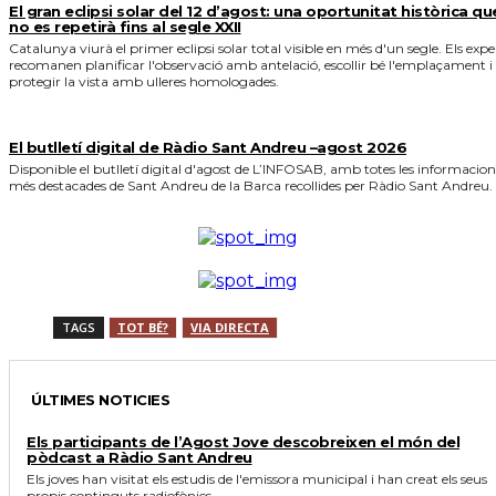
El gran eclipsi solar del 12 d’agost: una oportunitat històrica qu
no es repetirà fins al segle XXII
Catalunya viurà el primer eclipsi solar total visible en més d'un segle. Els expe
recomanen planificar l'observació amb antelació, escollir bé l'emplaçament i
protegir la vista amb ulleres homologades.
El butlletí digital de Ràdio Sant Andreu –agost 2026
Disponible el butlletí digital d'agost de L’INFOSAB, amb totes les informacion
més destacades de Sant Andreu de la Barca recollides per Ràdio Sant Andreu.
TAGS
TOT BÉ?
VIA DIRECTA
ÚLTIMES NOTICIES
Els participants de l’Agost Jove descobreixen el món del
pòdcast a Ràdio Sant Andreu
Els joves han visitat els estudis de l'emissora municipal i han creat els seus
propis continguts radiofònics.