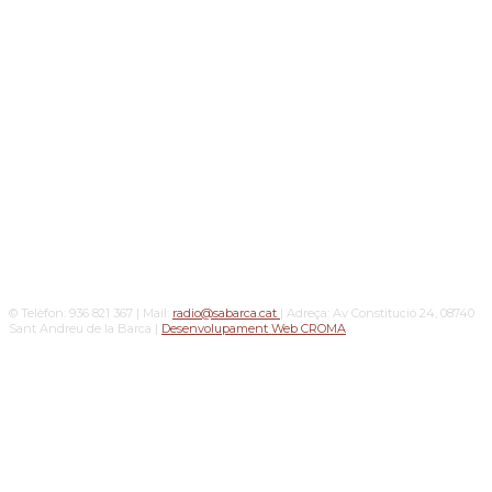
© Telèfon: 936 821 367 | Mail:
radio@sabarca.cat
| Adreça: Av Constitució 24, 08740
Sant Andreu de la Barca |
Desenvolupament Web CROMA