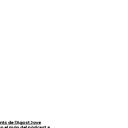
ants de l’Agost Jove
n el món del pòdcast a