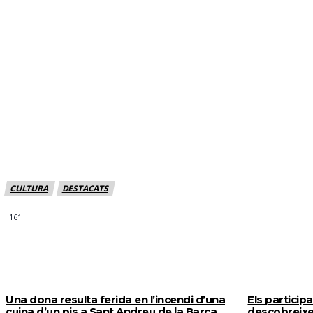
CULTURA
DESTACATS
161
MÉS NOTICIES
Una dona resulta ferida en l’incendi d’una
Els particip
cuina d’un pis a Sant Andreu de la Barca
descobreixe