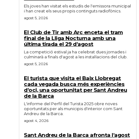
Els joves han visitat els estudis de l'emissora municipal
i han creat els seus propis continguts radiofònics.
agost 5, 2026
El Club de Tir amb Arc enceta el tram
final de la Lliga Nocturna amb una
última tirada el 29 d’agost
La competició estival ja ha celebrat dues jornades i
culminarà a finals d'agost a les instal·lacions del club.
agost 5, 2026
El turista que visita el Baix Llobregat
cada vegada busca més experiències
d’oci, una oportunitat per Sant Andreu
de la Barca
L'informe del Perfil del Turista 2025 obre noves
oportunitats per als municipis d'interior com Sant
Andreu de la Barca.
agost 4, 2026
Sant Andreu de la Barca afronta l’agost