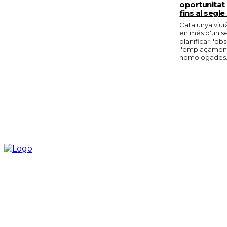
oportunitat 
fins al segle
Catalunya viurà
en més d'un s
planificar l'o
l'emplaçament 
homologades