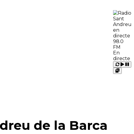
98.0
FM
En
directe
Carrega
Repr
Pausa
Open
MORE
QUI SOM
 RÀDIO
CONTACTE
dreu de la Barca