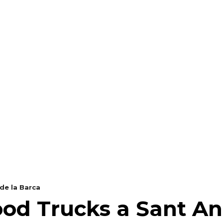
RAELLA
RÀDIO A LA CARTA
BUTLLETÍ DIGITAL
de la Barca
od Trucks a Sant An