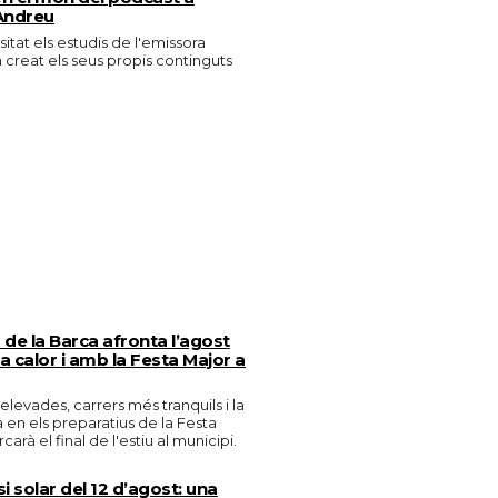
Andreu
isitat els estudis de l'emissora
n creat els seus propis continguts
de la Barca afronta l’agost
 calor i amb la Festa Major a
levades, carrers més tranquils i la
en els preparatius de la Festa
arà el final de l'estiu al municipi.
si solar del 12 d’agost: una