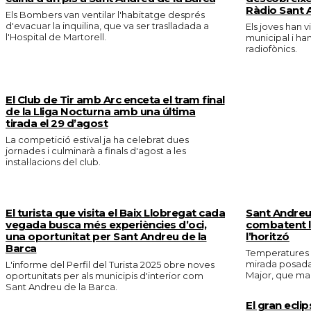
Ràdio Sant 
Els Bombers van ventilar l'habitatge després
d'evacuar la inquilina, que va ser traslladada a
Els joves han v
l'Hospital de Martorell.
municipal i ha
radiofònics.
El Club de Tir amb Arc enceta el tram final
de la Lliga Nocturna amb una última
tirada el 29 d’agost
La competició estival ja ha celebrat dues
jornades i culminarà a finals d'agost a les
instal·lacions del club.
El turista que visita el Baix Llobregat cada
Sant Andreu 
vegada busca més experiències d’oci,
combatent la
una oportunitat per Sant Andreu de la
l’horitzó
Barca
Temperatures e
mirada posada 
L'informe del Perfil del Turista 2025 obre noves
Major, que marc
oportunitats per als municipis d'interior com
Sant Andreu de la Barca.
El gran eclip