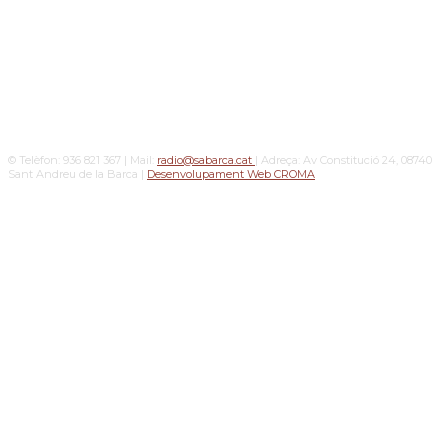
© Telèfon: 936 821 367 | Mail:
radio@sabarca.cat
| Adreça: Av Constitució 24, 08740
Sant Andreu de la Barca |
Desenvolupament Web CROMA