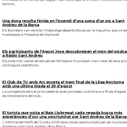
termini.
Una dona resulta ferida en l’incendi d’una cuina d’un pis a Sant
Andreu de la Barca
Els Bombers van ventilar l'habitatge després d'evacuar la inquilina, que va se
traslladada a l'Hospital de Martorell.
Els participants de l’Agost Jove descobreixen el món del pòdca
a Ràdio Sant Andreu
Els joves han visitat els estudis de l'emissora municipal i han creat els seus pro
continguts radiofònics.
El Club de Tir amb Arc enceta el tram final de la Lliga Nocturna
amb una última tirada el 29 d’agost
La competició estival ja ha celebrat dues jornades i culminarà a finals d'agost
les instal·lacions del club.
El turista que visita el Baix Llobregat cada vegada busca més
experiències d’oci, una oportunitat per Sant Andreu de la Barca
L'informe del Perfil del Turista 2025 obre noves oportunitats per als municipi
d'interior com Sant Andreu de la Barca.