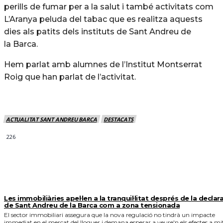
perills de fumar per a la salut i també activitats com
L’Aranya peluda del tabac que es realitza aquests
dies als patits dels instituts
de
Sant Andreu de
la Barca.
Hem parlat amb alumnes de l’Institut Montserrat
Roig que han parlat de l’activitat.
ACTUALITAT SANT ANDREU BARCA
DESTACATS
226
MÉS NOTICIES
Les immobiliàries apel·len a la tranquil·litat després de la declar
de Sant Andreu de la Barca com a zona tensionada
El sector immobiliari assegura que la nova regulació no tindrà un impacte
immediat en el mercat del lloguer i demana esperar a veure'n els efectes a mi