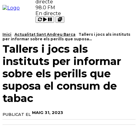
98.0 FM
En directe
Carregant
Reproduir
Open
Pausar
Inici
Actualitat Sant Andreu Barca
Tallers i jocs als instituts
per informar sobre els perills que suposa...
Tallers i jocs als
instituts per informar
sobre els perills que
suposa el consum de
tabac
MAIG 31, 2023
PUBLICAT EL