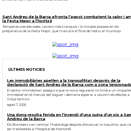
Sant Andreu de la Barca afronta l’agost combatent la calor i a
la Festa Major a l’horitzó
Temperatures elevades, carrers més tranquils i la mirada posada en els
preparatius de la Festa Major, que marcarà el final de l'estiu al municipi.
ÚLTIMES NOTICIES
Les immobiliàries apel·len a la tranquil·litat després de la
declaració de Sant Andreu de la Barca com a zona tensionad
El sector immobiliari assegura que la nova regulació no tindrà un impacte
immediat en el mercat del lloguer i demana esperar a veure'n els efectes a
mitjà termini.
agost 7, 2026
Una dona resulta ferida en l’incendi d’una cuina d’un pis a Sa
Andreu de la Barca
Els Bombers van ventilar l'habitatge després d'evacuar la inquilina, que va
ser traslladada a l'Hospital de Martorell.