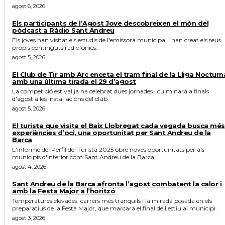
agost 6, 2026
Els participants de l’Agost Jove descobreixen el món del
pòdcast a Ràdio Sant Andreu
Els joves han visitat els estudis de l'emissora municipal i han creat els seus
propis continguts radiofònics.
agost 5, 2026
El Club de Tir amb Arc enceta el tram final de la Lliga Nocturn
amb una última tirada el 29 d’agost
La competició estival ja ha celebrat dues jornades i culminarà a finals
d'agost a les instal·lacions del club.
agost 5, 2026
El turista que visita el Baix Llobregat cada vegada busca més
experiències d’oci, una oportunitat per Sant Andreu de la
Barca
L'informe del Perfil del Turista 2025 obre noves oportunitats per als
municipis d'interior com Sant Andreu de la Barca.
agost 4, 2026
Sant Andreu de la Barca afronta l’agost combatent la calor i
amb la Festa Major a l’horitzó
Temperatures elevades, carrers més tranquils i la mirada posada en els
preparatius de la Festa Major, que marcarà el final de l'estiu al municipi.
agost 3, 2026