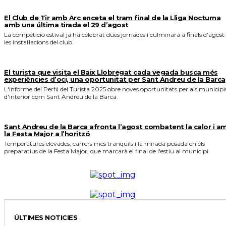
El Club de Tir amb Arc enceta el tram final de la Lliga Nocturna
amb una última tirada el 29 d’agost
La competició estival ja ha celebrat dues jornades i culminarà a finals d'agost
les instal·lacions del club.
El turista que visita el Baix Llobregat cada vegada busca més
experiències d’oci, una oportunitat per Sant Andreu de la Barca
L'informe del Perfil del Turista 2025 obre noves oportunitats per als municipi
d'interior com Sant Andreu de la Barca.
Sant Andreu de la Barca afronta l’agost combatent la calor i a
la Festa Major a l’horitzó
Temperatures elevades, carrers més tranquils i la mirada posada en els
preparatius de la Festa Major, que marcarà el final de l'estiu al municipi.
ÚLTIMES NOTICIES