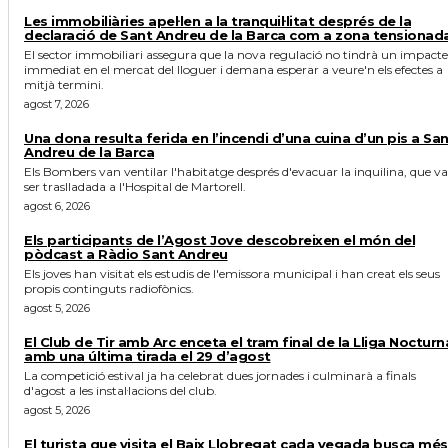
Les immobiliàries apel·len a la tranquil·litat després de la
declaració de Sant Andreu de la Barca com a zona tensionad
El sector immobiliari assegura que la nova regulació no tindrà un impacte
immediat en el mercat del lloguer i demana esperar a veure'n els efectes a
mitjà termini.
agost 7, 2026
Una dona resulta ferida en l’incendi d’una cuina d’un pis a Sa
Andreu de la Barca
Els Bombers van ventilar l'habitatge després d'evacuar la inquilina, que va
ser traslladada a l'Hospital de Martorell.
agost 6, 2026
Els participants de l’Agost Jove descobreixen el món del
pòdcast a Ràdio Sant Andreu
Els joves han visitat els estudis de l'emissora municipal i han creat els seus
propis continguts radiofònics.
agost 5, 2026
El Club de Tir amb Arc enceta el tram final de la Lliga Nocturn
amb una última tirada el 29 d’agost
La competició estival ja ha celebrat dues jornades i culminarà a finals
d'agost a les instal·lacions del club.
agost 5, 2026
El turista que visita el Baix Llobregat cada vegada busca més