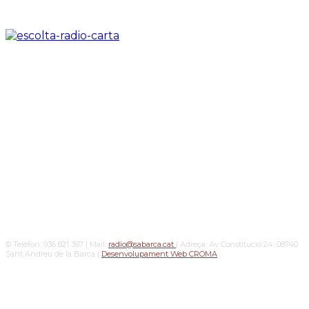
© Telèfon: 936 821 367 | Mail:
radio@sabarca.cat
| Adreça: Av Constitució 24, 08740
Sant Andreu de la Barca |
Desenvolupament Web CROMA