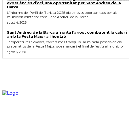
experiències d’oci, una oportunitat per Sant Andreu de la
Barca
L'informe del Perfil del Turista 2025 obre noves oportunitats per als
municipis d'interior com Sant Andreu de la Barca.
agost 4, 2026
Sant Andreu de la Barca afronta l’agost combatent la calor i
amb la Festa Major a l’horitzó
Temperatures elevades, carrers més tranquils i la mirada posada en els
preparatius de la Festa Major, que marcarà el final de l'estiu al municipi.
agost 3, 2026