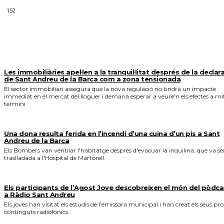
152
MÉS NOTICIES
Les immobiliàries apel·len a la tranquil·litat després de la declar
de Sant Andreu de la Barca com a zona tensionada
El sector immobiliari assegura que la nova regulació no tindrà un impacte
immediat en el mercat del lloguer i demana esperar a veure'n els efectes a mi
termini.
Una dona resulta ferida en l’incendi d’una cuina d’un pis a Sant
Andreu de la Barca
Els Bombers van ventilar l'habitatge després d'evacuar la inquilina, que va se
traslladada a l'Hospital de Martorell.
Els participants de l’Agost Jove descobreixen el món del pòdca
a Ràdio Sant Andreu
Els joves han visitat els estudis de l'emissora municipal i han creat els seus pro
continguts radiofònics.