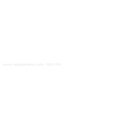
www.radiosandreu.com · 98.0 FM