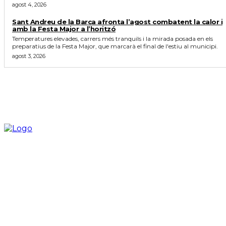
agost 4, 2026
Sant Andreu de la Barca afronta l’agost combatent la calor i
amb la Festa Major a l’horitzó
Temperatures elevades, carrers més tranquils i la mirada posada en els
preparatius de la Festa Major, que marcarà el final de l'estiu al municipi.
agost 3, 2026