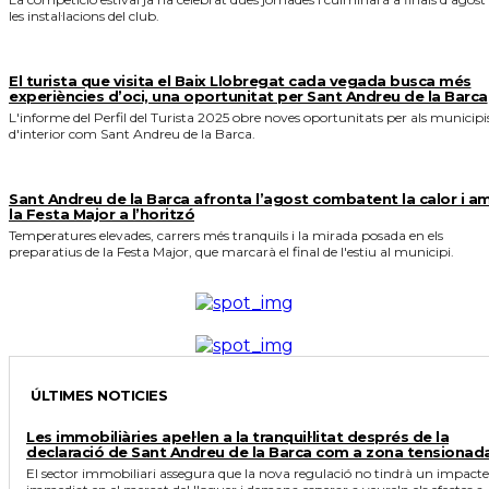
les instal·lacions del club.
El turista que visita el Baix Llobregat cada vegada busca més
experiències d’oci, una oportunitat per Sant Andreu de la Barca
L'informe del Perfil del Turista 2025 obre noves oportunitats per als municipi
d'interior com Sant Andreu de la Barca.
Sant Andreu de la Barca afronta l’agost combatent la calor i a
la Festa Major a l’horitzó
Temperatures elevades, carrers més tranquils i la mirada posada en els
preparatius de la Festa Major, que marcarà el final de l'estiu al municipi.
ÚLTIMES NOTICIES
Les immobiliàries apel·len a la tranquil·litat després de la
declaració de Sant Andreu de la Barca com a zona tensionad
El sector immobiliari assegura que la nova regulació no tindrà un impacte