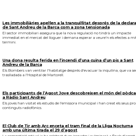
MÉS NOTICIES
Les immobiliàries apel·len a la tranquil·litat després de la declar
de Sant Andreu de la Barca com a zona tensionada
El sector immobiliari assegura que la nova regulació no tindrà un impacte
immediat en el mercat del lloguer i demana esperar a veure'n els efectes a mi
termini.
Una dona resulta ferida en l’incendi d’una cuina d’un pis a Sant
Andreu de la Barca
Els Bombers van ventilar l'habitatge després d'evacuar la inquilina, que va se
traslladada a l'Hospital de Martorell.
Els participants de l’Agost Jove descobreixen el món del pòdca
a Ràdio Sant Andreu
Els joves han visitat els estudis de l'emissora municipal i han creat els seus pro
continguts radiofònics.
El Club de Tir amb Arc enceta el tram final de la Lliga Nocturna
amb una última tirada el 29 d’agost
La competició estival ja ha celebrat dues jornades i culminarà a finals d'agost