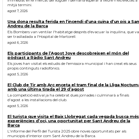
immediat en el mercat del lloguer i demana esperar a veure'n els efectes a
mitjà termini.
agost 7, 2026
Una dona resulta ferida en l’incendi d’una cuina d’un pis a Sa
Andreu de la Barca
Els Bombers van ventilar l'habitatge després d'evacuar la inquilina, que va
ser traslladada a l'Hospital de Martorell.
agost 6, 2026
Els participants de l’Agost Jove descobreixen el món del
pòdcast a Ràdio Sant Andreu
Els joves han visitat els estudis de l'emissora municipal i han creat els seus
propis continguts radiofònics.
agost 5, 2026
El Club de Tir amb Arc enceta el tram final de la Lliga Nocturn
amb una última tirada el 29 d’agost
La competició estival ja ha celebrat dues jornades i culminarà a finals
d'agost a les instal·lacions del club.
agost 5, 2026
El turista que visita el Baix Llobregat cada vegada busca més
experiències d’oci, una oportunitat per Sant Andreu de la
Barca
L'informe del Perfil del Turista 2025 obre noves oportunitats per als
municipis d'interior com Sant Andreu de la Barca.