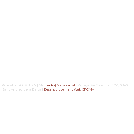
© Telèfon: 936 821 367 | Mail:
radio@sabarca.cat
| Adreça: Av Constitució 24, 08740
Sant Andreu de la Barca |
Desenvolupament Web CROMA