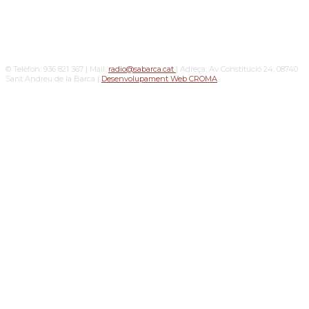
© Telèfon: 936 821 367 | Mail:
radio@sabarca.cat
| Adreça: Av Constitució 24, 08740
Sant Andreu de la Barca |
Desenvolupament Web CROMA