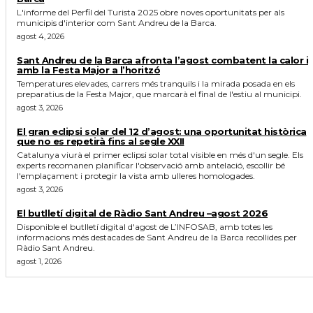
L'informe del Perfil del Turista 2025 obre noves oportunitats per als
municipis d'interior com Sant Andreu de la Barca.
agost 4, 2026
Sant Andreu de la Barca afronta l’agost combatent la calor i
amb la Festa Major a l’horitzó
Temperatures elevades, carrers més tranquils i la mirada posada en els
preparatius de la Festa Major, que marcarà el final de l'estiu al municipi.
agost 3, 2026
El gran eclipsi solar del 12 d’agost: una oportunitat històrica
que no es repetirà fins al segle XXII
Catalunya viurà el primer eclipsi solar total visible en més d'un segle. Els
experts recomanen planificar l'observació amb antelació, escollir bé
l'emplaçament i protegir la vista amb ulleres homologades.
agost 3, 2026
El butlletí digital de Ràdio Sant Andreu –agost 2026
Disponible el butlletí digital d'agost de L’INFOSAB, amb totes les
informacions més destacades de Sant Andreu de la Barca recollides per
Ràdio Sant Andreu.
agost 1, 2026