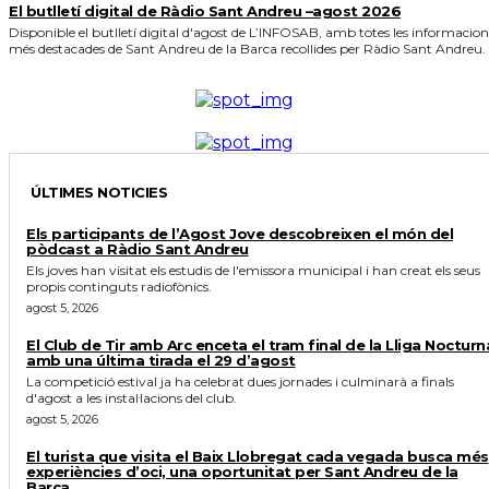
El butlletí digital de Ràdio Sant Andreu –agost 2026
Disponible el butlletí digital d'agost de L’INFOSAB, amb totes les informacion
més destacades de Sant Andreu de la Barca recollides per Ràdio Sant Andreu.
ÚLTIMES NOTICIES
Els participants de l’Agost Jove descobreixen el món del
pòdcast a Ràdio Sant Andreu
Els joves han visitat els estudis de l'emissora municipal i han creat els seus
propis continguts radiofònics.
agost 5, 2026
El Club de Tir amb Arc enceta el tram final de la Lliga Nocturn
amb una última tirada el 29 d’agost
La competició estival ja ha celebrat dues jornades i culminarà a finals
d'agost a les instal·lacions del club.
agost 5, 2026
El turista que visita el Baix Llobregat cada vegada busca més
experiències d’oci, una oportunitat per Sant Andreu de la
Barca