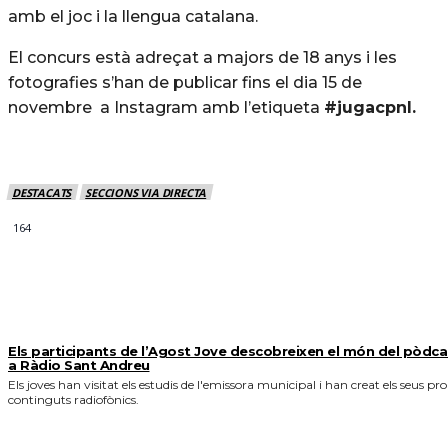
amb el joc i la llengua catalana.
El concurs està adreçat a majors de 18 anys i les
fotografies s’han de publicar fins el dia 15 de
novembre a Instagram amb l’etiqueta
#jugacpnl.
DESTACATS
SECCIONS VIA DIRECTA
164
MÉS NOTICIES
Els participants de l’Agost Jove descobreixen el món del pòdca
a Ràdio Sant Andreu
Els joves han visitat els estudis de l'emissora municipal i han creat els seus pro
continguts radiofònics.