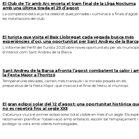
El Club de Tir amb Arc enceta el tram final de la Lliga Nocturna
amb una última tirada el 29 d’agost
La competició estival ja ha celebrat dues jornades i culminarà a finals d'agost
les instal·lacions del club.
El turista que visita el Baix Llobregat cada vegada busca més
experiències d’oci, una oportunitat per Sant Andreu de la Barca
L'informe del Perfil del Turista 2025 obre noves oportunitats per als municipi
d'interior com Sant Andreu de la Barca.
Sant Andreu de la Barca afronta l’agost combatent la calor i a
la Festa Major a l’horitzó
Temperatures elevades, carrers més tranquils i la mirada posada en els
preparatius de la Festa Major, que marcarà el final de l'estiu al municipi.
El gran eclipsi solar del 12 d’agost: una oportunitat històrica qu
no es repetirà fins al segle XXII
Catalunya viurà el primer eclipsi solar total visible en més d'un segle. Els expe
recomanen planificar l'observació amb antelació, escollir bé l'emplaçament i
protegir la vista amb ulleres homologades.